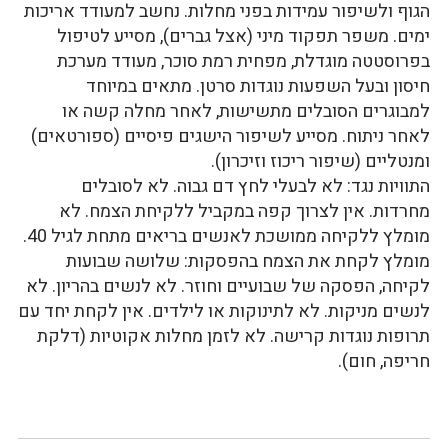
הגוף ולשיפור עמידות בפני מחלות. נחשב למעודד אריכות
ימים. משפר תפקוד מיני (אצל גברים), מסייע לטיפול
בפרוסטטה מוגדלת, מפחית רמת סוכר, מעודד מערכת
חיסון ובעל השפעות נוגדות סרטן. מתאים במיוחד
למבוגרים הסובלים מתשישות, לאחר מחלה קשה או
לאחר ניתוח. מסייע לשיפור הישגים פיסיים (ספורטאים)
ומנטליים (שיפור ריכוז וזיכרון).
התוויות נגד: לא לבעלי לחץ דם גבוה. לא לסובלים
מחרדות. אין לצרוך קפה במקביל ללקיחת הצמח. לא
מומלץ ללקיחה ממושכת לאנשים בריאים מתחת לגיל 40.
מומלץ לקחת את הצמח בהפסקות: שלושה שבועות
לקיחה, הפסקה של שבועיים וחוזר. לא לנשים בהריון. לא
לנשים מניקות. לא לתינוקות או לילדים. אין לקחת יחד עם
תרופות נוגדות קרישה. לא לזמן מחלות אקוטיות (דלקת
חריפה, חום).