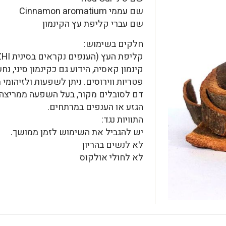
שם עממי Cinnamon aromatium
שם עברי קליפת עץ הקינמון
חלקים בשימוש:
קליפת העץ (הענפים נקראים בסינית GUI ZHI)
קינמון קאסיה, הידוע גם כקינמון סיני, 
פטריות ווירוסים. ניתן לשפעות ולזיהומי
דם לסובלים מקור, בעל השפעה ממריצה 
הגזע או הענפים במרתחים.
התוויות נגד:
יש להגביל את השימוש לזמן ממושך.
לא לנשים בהריון
לא לחולי אולקוס