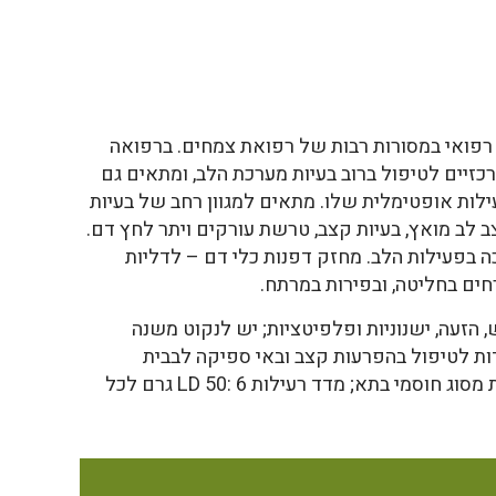
רפואי במסורות רבות של רפואת צמחים. ברפואה
יים לטיפול ברוב בעיות מערכת הלב, ומתאים גם
ילות אופטימלית שלו. מתאים למגוון רחב של בעיות
ב לב מואץ, בעיות קצב, טרשת עורקים ויתר לחץ דם.
כה בפעילות הלב. מחזק דפנות כלי דם – לדליות
חים בחליטה, ובפירות במרתח.
, הזעה, ישנוניות ופלפיטציות; יש לנקוט משנה
ות לטיפול בהפרעות קצב ובאי ספיקה לבבית
(digoxin), תרופות ליתר לחץ דם ותרופות מסוג חוסמי בתא; מדד רעילות LD 50: 6 גרם לכל