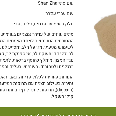
שם סיני Shan Zha
שם עברי עוזרר
חלק בשימוש: פרחים, עלים, פרי
מינים שונים של עוזרר נמצאים בשימוש 
המסורתית הוא נחשב לאחד הצמחים המרכז
לשימוש מניעתי. מגן על הלב ומסייע לפע
לב וכלי דם: תעוקת לב, אי ספיקת לב, קצ
נוגד חמצון. מומלץ כתוסף בריאות, לתמי
ברגליים ולטחורים. השימוש בעלים ובפר
התוויות: עשויות לכלול פריחה, כאבי ראש
זהירות בשילוב הצמח עם תרופות המיועד
קילו משקל.
הפריט אינו זמין במלאי הודיעו לי כשיחזור