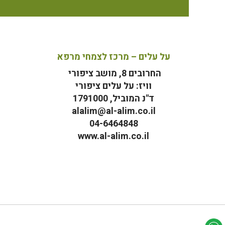
על עלים – מרכז לצמחי מרפא
החרובים 8, מושב ציפורי
וויז: על עלים ציפורי
ד"נ המוביל, 1791000
alalim@al-alim.co.il
04-6464848
www.al-alim.co.il
מ