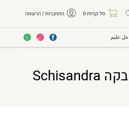
סל קניות
0
התחברות / הרשמה
عل عليم
WU WEI ZI FEN HS שיסנדרה סינית פרי אבקה Schisandra