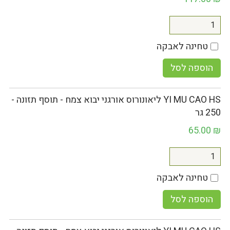
טחינה לאבקה
הוספה לסל
YI MU CAO HS ליאונורוס אורגני יבוא צמח - תוסף תזונה -
250 גר
65.00
₪
טחינה לאבקה
הוספה לסל