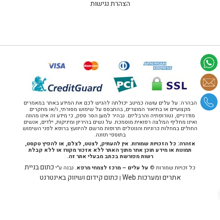
הצהרת נגישות
הבהרה: על עלים עושה כמיטב יכולתה להגיש לכם את המידע באתר במאמרים
מקצועיים או בתיאור המוצרים, בהתבסס על שימוש מסורתי, ו/או מחקרים
מודרניים, נטורופתיה והרבליזם. נבהיר למען הסר ספק, כי מידע זה אינו מהווה
ואינו מחליף המלצה רפואית מוסמכת. על נשים בהיריון ומיניקות, ילדים, אנשים
החולים במחלות כרוניות והנוטלים תרופות מרשם להיוועץ ברופא לפני השימוש
בתוספי תזונה.
אזהרה: כל הזכויות שמורות. אין להעתיק, לצטט, לצלם, או להפיץ טקסט,
תמונות או מידע תוכן אחר מתוך האתר ללא אזכור מקורו או ללא קבלת
רשות מפורשת בכתב מבעלי אתר זה.
כתום בניית
כל זכויות שמורות ©
על עלים – מרכז לצמחי מרפא
. נבנה ע"י
אתרים ומערכות Web
כתום קידום ושיווק באינטרנט
|