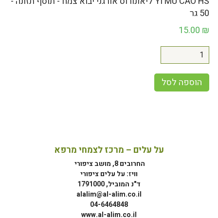
YI MU CAO HS ליאונורוס אורגני יבוא צמח - תוסף תזונה -
50 גר
15.00
₪
הוספה לסל
על עלים – מרכז לצמחי מרפא
החרובים 8, מושב ציפורי
וויז: על עלים ציפורי
ד"נ המוביל, 1791000
alalim@al-alim.co.il
04-6464848
www.al-alim.co.il