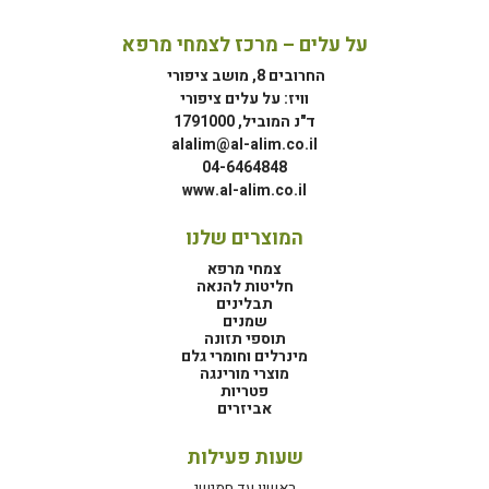
על עלים – מרכז לצמחי מרפא
החרובים 8, מושב ציפורי
וויז: על עלים ציפורי
ד"נ המוביל, 1791000
alalim@al-alim.co.il
04-6464848
www.al-alim.co.il
המוצרים שלנו
צמחי מרפא
חליטות להנאה
תבלינים
שמנים
תוספי תזונה
מינרלים וחומרי גלם
מוצרי מורינגה
פטריות
אביזרים
שעות פעילות
ראשון עד חמישי