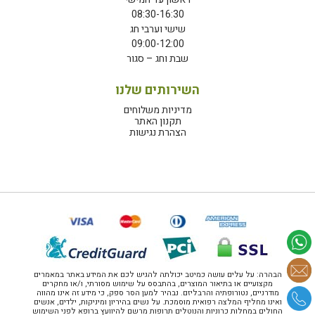
08:30-16:30
שישי וערבי חג
09:00-12:00
שבת וחג – סגור
השירותים שלנו
מדיניות משלוחים
תקנון האתר
הצהרת נגישות
הבהרה: על עלים עושה כמיטב יכולתה להגיש לכם את המידע באתר במאמרים
מקצועיים או בתיאור המוצרים, בהתבסס על שימוש מסורתי, ו/או מחקרים
מודרניים, נטורופתיה והרבליזם. נבהיר למען הסר ספק, כי מידע זה אינו מהווה
ואינו מחליף המלצה רפואית מוסמכת. על נשים בהיריון ומיניקות, ילדים, אנשים
החולים במחלות כרוניות והנוטלים תרופות מרשם להיוועץ ברופא לפני השימוש