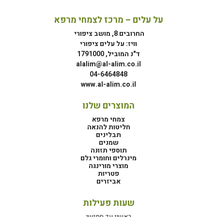
על עלים – מרכז לצמחי מרפא
החרובים 8, מושב ציפורי
וויז: על עלים ציפורי
ד"נ המוביל, 1791000
alalim@al-alim.co.il
04-6464848
www.al-alim.co.il
המוצרים שלנו
צמחי מרפא
חליטות להנאה
תבלינים
שמנים
תוספי תזונה
מינרלים וחומרי גלם
מוצרי מורינגה
פטריות
אביזרים
שעות פעילות
ראשון עד חמישי