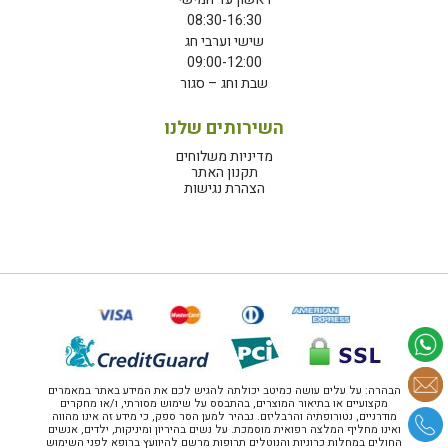
08:30-16:30
שישי וערבי חג
09:00-12:00
שבת וחג – סגור
השירותים שלנו
מדיניות משלוחים
תקנון האתר
הצהרת נגישות
הבהרה: על עלים עושה כמיטב יכולתה להגיש לכם את המידע באתר במאמרים
מקצועיים או בתיאור המוצרים, בהתבסס על שימוש מסורתי, ו/או מחקרים
מודרניים, נטורופתיה והרבליזם. נבהיר למען הסר ספק, כי מידע זה אינו מהווה
ואינו מחליף המלצה רפואית מוסמכת. על נשים בהיריון ומיניקות, ילדים, אנשים
החולים במחלות כרוניות והנוטלים תרופות מרשם להיוועץ ברופא לפני השימוש