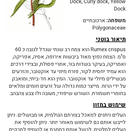
Dock, Curly dock, Yellow
Dock
משפחה:
ארכובתיים
Polygonaceae
תיאור בוטני
Rumex crispus הוא צמח רב שנתי שגדל לגובה כ 60
ס"מ. הצמח נפוץ מאוד ביבשות אירופה, אסיה, אפריקה,
ואמריקה, בעיקר בשדות בור, אתרי פסולת, ובצידי דרכים.
הוא עמיד יחסית לקור, פורח מיוני עד אוקטובר, והזרעים
מבשילים מיולי עד אוקטובר. המין הוא חד-ביתי, ומואבק
על ידי הרוח. מייצר כמות גדולה של זרעים חומים ומלאים
בחומרי תשמורת. השורש שיפודי, מעובה ולו צבע צהבהב.
שימוש במזון
העלים ניתנים למאכל בצורתם הגולמית, או מבושלים. ניתן
לייבש אותם גם לשימוש מאוחר יותר. ניתן להוסיף את
העלים לסלטים, לבשל אותם כמחבת או להוסיף למרקים.