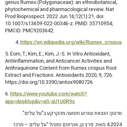
genus Rumex (Polygonaceae): an ethnobotanical,
phytochemical and pharmacological review. Nat
Prod Bioprospect. 2022 Jun 16;12(1):21. doi:
10.1007/s13659-022-00346-z. PMID: 35710954;
PMCID: PMC9203642.
4.
https://en.wikipedia.org/wiki/Rumex_crispus
5. Eom, T.; Kim, E.; Kim, J.-S. In Vitro Antioxidant,
Antiinflammation, and Anticancer Activities and
Anthraquinone Content from Rumex crispus Root
Extract and Fractions. Antioxidants 2020, 9, 726.
https://doi.org/10.3390/antiox9080726
6.
https://www.youtube.com/watch?
app=desktop&v=aS-qU1U0R9s
סרטון: הוצאת שורש חומעה מהקרקע ב"על עלים".
4.2024 מאת: פרץ גן, אגרונום ומנהל "על עלים – מרכז