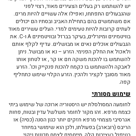
יש להשתמש רק בעלים הצעירים מאוד, רצוי לפני
שהגבעולים התפתחו, ואפילו אלה עשויים להיות מרים.
אם משתמשים בהם בתחילת האביב ובסתיו הם יכולים
לעתים קרובות להיות טעימים למדי. העלים עשירים מאוד
בוויטמינים ומינרלים, בעיקר בברזל ובוויטמינים A ו-C. את
הגבעולים אוכלים נאים או מבושלים. עדיף לקלף אותם
ולאכול את החלק הפנימי. הזרע – נא או מבושל. ניתן
להשתמש בו להכנת משקה חם או קר , או לטחון אותו
לאבקה ולהשתמש בו כקמח להכנת פנקייק וכו'. הזרע
מאוד מסובך לקציר ולהכין. הזרע הקלוי שימש כתחליף
קפה.
שימוש מסורתי
לחומעה המסולסלת יש היסטוריה ארוכה של שימוש ביתי
כצמח מרפא. זהו מקור לחומר משלשל עדין ובטוח, פחות
אגרסיבי מצמחי מרפא חזקים יותר כגון הסנה (כסיה) או
הריבס (רובארב) בפעולתו, ולכן הוא שימושי במיוחד
בטיפול בעצירות קלה. מייחסים לצמח תכונות ניקוי