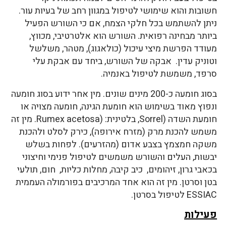
חשובות והוא שימושי לטיפול במגוון רחב של בעיות עור.
ניתן להשתמש בכל חלקי הצמח, אם כי השורש הפעיל
ביותר מבחינה רפואית. השורש הוא אלטרטיבי, מכווץ,
מעודד הפרשת מיצי עיכול (כולאגוג), מטהר, משלשל
וטוניק עדין. אבקה של השורש, ביחד עם אבקת עלי
סרפד, משמשת לטיפול באנמיה.
בסוג חומעה כ-200 מינים שונים. מין אחר ידוע בסוג חומעה
ונפוץ מאוד בשימוש הוא חומעת הגינה, חומעה מצויה או
חומעת השדה (Sorrel, בלטינית: (Rumex acetosa. מין זה
משמש להכנת מרק (מזרח אירופה), כירק לסלט ולהכנת
משקה חמצמץ בצבע אדום (מהזרעים). לפחות בשלש
יבשות, העלים והשורש משמשים לטיפול פנימי וחיצוני
בכאבי גרון, זיהומים, כיב קיבה, מחלות כליות, חום, תולעי
בטן וסרטן. מין זה הוא אחד המרכיבים בפורמולה העממית
ESSIAC לטיפול בסרטן.
פעילות