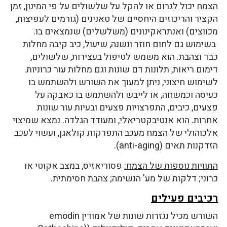
הצמח יכול לגרום או להקל על שלשולים על פי המינון, זמן
הקציר והריכוזים היחסיים של טאנינים (גורמים לעפיצות,
מכווצים) ואנתראקינונים (משלשלים) שנמצאים בו.
בשימוש גם לחום חוזר ונשנה, שיעול, כיב קיבה מחלות
כבד וצהבת. הוא משמש לטיפול בעצירות, שלשולים,
דימום ריאות, תלונות דם שונות וגם מחלות עור כרוניות.
לשימוש חיצוני, ניתן למעוך את השורש ולהשתמש בו
כעיסה וכמשחה, או לייבש ולהשתמש בו כאבקה על
פצעים, כיבים, התפרצויות פצעים ובעיות עור שונות
אחרות. הוא אנטיבקטריאלי, ומעודד הגלדה. נמצא שמיצוי
אלכוהולי של הצמח מעכב התפרקות קולאגן, ועשוי לעכב
הזדקנות תאים (anti-aging).
התוויות נוספות של הצמח:
פסוריאזיס, במצב אקוטי או
כרוני; דלקות של מע' הנשימה; צהבת חסימתית.
רכיבים פעילים
השורש מכיל נגזרות שונות של אמודין emodin