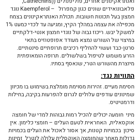
ואנתראקינונים אחרים, פוליפנולים ((Cathechins,
פלאבונואידים שונים כגון קמפרול – Kaempferol נוגד
חמצון בעל תכונות חשובות. תכולת האנתראקינונים בצמח
מכפילה את עצמה במהלך הקיץ, ומגיעה עד לכדי כמעט 1%
למשקל יבש. ריכוז גבוה של נוגדי חמצון אנטי-דלקתיים
במיצוי של השורש נמצא מעודד אפופטוזיס בתאי
סרטן-כבד ועשוי להחליף רכיבים תרופתיים סינטתיים.
הזרע משמש לטיפול בשלשולים. תרופה הומאופתית
מיוצרת מהשורש הטרי, שנאסף בסתיו.
התוויות נגד:
חסימת מעיים. זהירות מסוימת מומלצת בשימוש בו מכיוון
שמינונים עודפים עלולים לגרום להפרעות בקיבה, בחילות
ודרמטיטיס.
מיני חומעה יכולים להכיל רמות גבוהות למדי של חומצה
אוקסאלית, האחראית לטעם העלים – חומצי כלימון. אין
סיכון בכמויות קטנות, אך אסור לאכול את העלים בכמויות
גדולות מאחר שהחומצה האוקסלית עלולה לנטרל זמינות