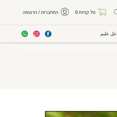
סל קניות
0
התחברות / הרשמה
عل عليم