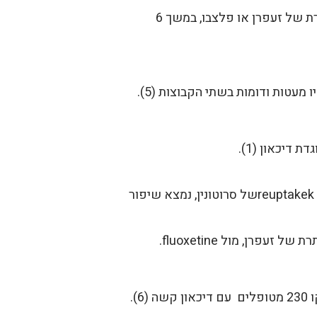
המחקר השני נערך על 40 איש עם דיכאון חלש עד בינוני. המשתתפים קבלו 30 מ"ג של מיצוי מעלי כותרת של זעפרן או פלצבו, במשך 6
טות ודומות בשתי הקבוצות (5).
בהשוואה בין השפעה על אנשים עם דיכאון קל עד בינוני, של זעפרן מול fluoxetine- תרופה שמעכבת reuptakekשל סרוטונין, נמצא שיפור
רן, מול fluoxetine.