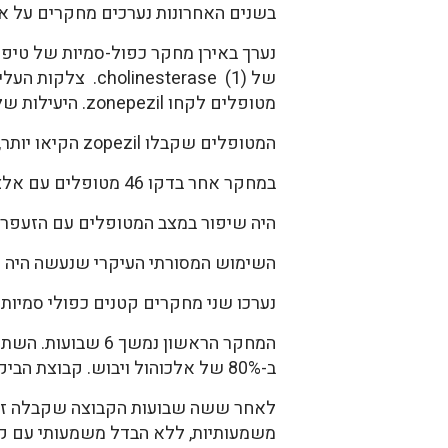
בשנים האחרונות נערכים מחקרים על אלצה
מטופלים לקחו zonepezil. היעילות של הזעפרן וה-zonepezil הייתה כמעט זהה. בדקו את השיפור במצב המטופלים עם אלצהיימר (1).
המטופלים שקבלו zopezil הקיאו יותר, אבל גם לאלה שקבלו זעפרן היו תופעות לוואי שליליות (1), אמנם קלות יותר.
במחקר אחר בדקו 46 מטופלים עם אלצהיימר עם מיצוי של זעפרן מול פלצבו.
היה שיפור במצב המטופלים עם הזעפרן 
השימוש המסורתי העיקרי שנעשה היה הט
נערכו שני מחקרים קטנים כפולי סמיות 
ב-80% של אלכוהול ויבוש. קבוצת הביקורת קבלה פלצבו.
משמעותיות, ללא הבדל משמעותי עם קבוצ