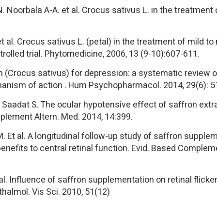
oorbala A-A. et al. Crocus sativus L. in the treatment 
et al. Crocus sativus L. (petal) in the treatment of mild 
olled trial. Phytomedicine, 2006, 13 (9-10):607-611.
 (Crocus sativus) for depression: a systematic review of
hanism of action . Hum Psychopharmacol. 2014, 29(6): 5
Saadat S. The ocular hypotensive effect of saffron extra
plement Altern. Med. 2014, 14:399.
 Et al. A longitudinal follow-up study of saffron supplem
nefits to central retinal function. Evid. Based Compleme
 al. Influence of saffron supplementation on retinal flicker
halmol. Vis Sci. 2010, 51(12)