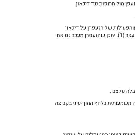
 מול תרופות נגד דיכאון.
ת של הזעפרן דומים מאד בפעילות שלהם (6). הם מציעים שהפעילות של הזעפרן על דיכאון
קשורה כנראה להשפעה הסרוטינרגית שלהם, האנטי אוקסידנטית, אנטי דלקתית וההגנה שהם על תאי העצב (1). יתכן שהזעפרן מעכב גם את
 משמעותית בלחץ התוך-עיני בקבוצה
ך 15 חודש קבלו 29 אנשים עם ניוון מקולרי 20 מ"ג של מיצוי של זעפרן (8). בתום 15 חודשים דיווחו המטופלים על שיפור