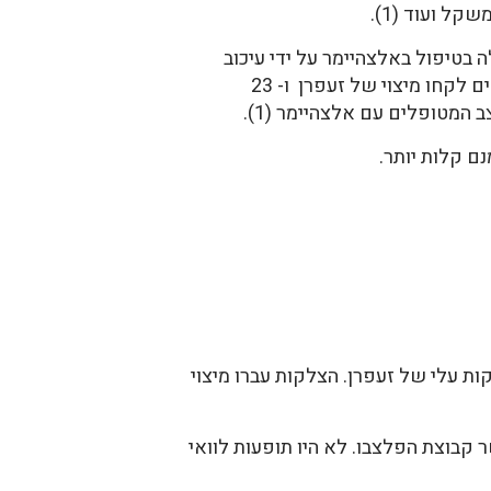
ל ועוד (1).
מיות של טיפול באלצהיימר עם מיצוי של זעפרן והתרופה zonepezil המובילה בטיפול באלצהיימר על ידי עיכוב
של cholinesterase (1). צלקות העלי של הזעפרן עברו מיצוי ב-80% אלכוהול בריכוז 1:15. 24 מטופלים לקחו מיצוי של זעפרן ו- 23
שתתפו בו 35 איש עם דיכאון קל עד בינוני. הם קבלו 30 מ"ג של צלקות עלי של זעפרן. הצלקות עברו מיצוי
 הקבוצה שקבלה זעפרן הראתה שיפור גדול יותר לפי הסקלה של Hamilton מאשר קבוצת הפלצבו. לא היו תופעות לוואי