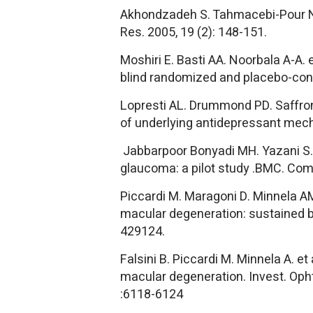
Akhondzadeh S. Tahmacebi-Pour N. N
Res. 2005, 19 (2): 148-151.
Moshiri E. Basti AA. Noorbala A-A. 
blind randomized and placebo-contr
Lopresti AL. Drummond PD. Saffron
of underlying antidepressant mec
Jabbarpoor Bonyadi MH. Yazani S. 
glaucoma: a pilot study .BMC. Com
Piccardi M. Maragoni D. Minnela AM.
macular degeneration: sustained be
429124.
Falsini B. Piccardi M. Minnela A. et
macular degeneration. Invest. Opht
:6118-6124