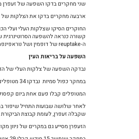
שני מחקרים בדקו השפעה של זעפרן מו
ארבעה מחקרים בדקו את הצלקות של העל
ה-reuptake של דופמין ושל נוראפינפרין (1).
השפעה על בריאות העין
נבדקה השפעה של צלקות העלי של הזעפר
במחקר כפול סמיות נבדקו 34 מטופלים עם גלאוקומה מול קבוצת ביקורת.
המטופלים קבלו פעם אחת ביום קפסולה שהכילה 30 מ"ג של אבקה מרוכזת מהעלי. קבוצ
לאחר שלושה שבועות התחיל שיפור במצ
שקבלה זעפרן, לעומת קבוצת הביקורת שאצ
הזעפרן מסייע גם במקרים של ניוון מקול