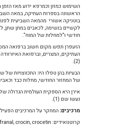
השימוש כמזון וכמרפא ידוע מאז הזמן 
הראשונה בספרות העתיקה, במאה השביע
בוטניקה אשורי מהמאה השביעית לפנה"
לקשיים בנשימה, לכאבים במתן שתן, לב
חודשי ו"למחלות של המוח".
הזעפרן תפש מקום חשוב ברפואה המסור
העתיקים, המצרים, וברפואת האיורוודה
(2).
הבעיות בהן טפלו היו: התכווצויות של 
של המחזור החודשי, מחלות כבד וכאבים שו
אירן היא הספקית העולמית הגדולה של
נעשו שם (1).
מרכיבים:
המחקר על המרכיבים הפעילים ו
קרוטנואידים: safranal, crocin, crocetin דומים במבנה שלהם ל-zeaxanthin