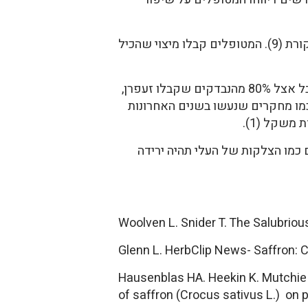
מחקר נוסף היה כפול סמיות, ונערך על 25 מטופלים בגיל 54 עד 85 שסבלו מניוון מקולרי, מול קבוצת ביקורת (9). המטופלים קבלו מיצוי שהכיל
בבדיקות לאחר שלושה חודשים התקבל הבדל משמעותי בין שתי הקבוצות. שיפור בחדות הראייה התקבל אצל 80% מהנבדקים שקבלו זעפרן,
ל בקבוצה שקבלה פלצבו (9). השיפור בראייה היה משמעותי. שלושה reviews שסיכמו מחקרים שנעשו בשנים האחרונות
משקל (1).
כמו הצלקות של העלי תהיה ירידה
Woolven L. Snider T. The Salubriou
Glenn L. HerbClip News- Saffron: C
Hausenblas HA. Heekin K. Mutchie H
of saffron (Crocus sativus L.) on 