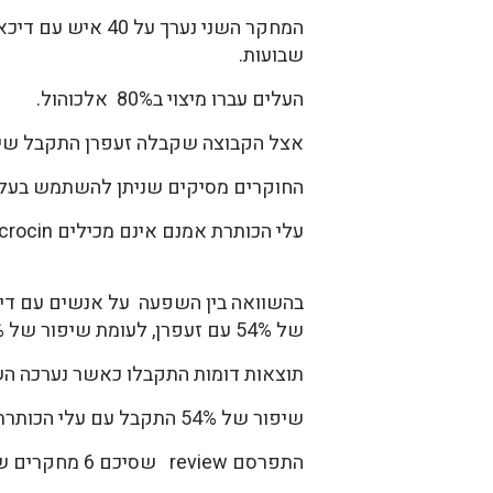
שבועות.
העלים עברו מיצוי ב80% אלכוהול.
אצל הקבוצה שקבלה זעפרן התקבל שיפור
החוקרים מסיקים שניתן להשתמש בעלי ה
עלי הכותרת אמנם אינם מכילים crocin, אבל הם מכילים kaempferol שהוא פלבונואיד בעל פעילות נוגדת דיכאון (1).
של 54% עם זעפרן, לעומת שיפור של 65% עם Fluoxetine (1).
תוצאות דומות התקבלו כאשר נערכה השוואה 
שיפור של 54% התקבל עם עלי הכותרת של הזעפרן לעומת שיפור של 59% עם fluoxetine (1).
התפרסם review שסיכם 6 מחקרים שבדקו את השפעת הזעפרן על דיכאון קשה. נבדקו בסה"כ נבדקו 230 מטופלים עם דיכאון קשה (6).