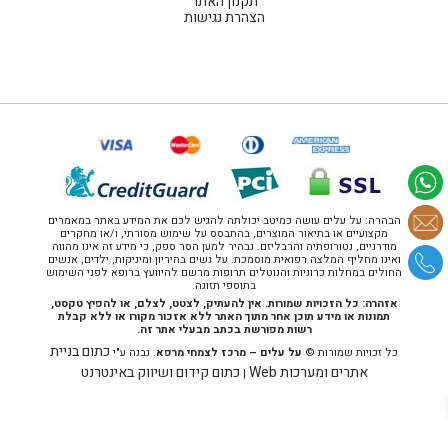
תקנון האתר
הצהרת נגישות
הבהרה: על עלים עושה כמיטב יכולתה להגיש לכם את המידע באתר במאמרים
מקצועיים או בתיאור המוצרים, בהתבסס על שימוש מסורתי, ו/או מחקרים
מודרניים, נטורופתיה והרבליזם. נבהיר למען הסר ספק, כי מידע זה אינו מהווה
ואינו מחליף המלצה רפואית מוסמכת. על נשים בהיריון ומיניקות, ילדים, אנשים
החולים במחלות כרוניות והנוטלים תרופות מרשם להיוועץ ברופא לפני השימוש
בתוספי תזונה.
אזהרה: כל הזכויות שמורות. אין להעתיק, לצטט, לצלם, או להפיץ טקסט,
תמונות או מידע תוכן אחר מתוך האתר ללא אזכור מקורו או ללא קבלת
רשות מפורשת בכתב מבעלי אתר זה.
כתום בניית
כל זכויות שמורות ©
על עלים – מרכז לצמחי מרפא
. נבנה ע"י
אתרים ומערכות Web
כתום קידום ושיווק באינטרנט
|