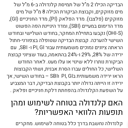
הבדיקה הכילו 2 מ"ל של תמיסת קלנדולה ב-6 מ"ל של
מים מזוקקים, וקבוצת הביקורת הכילה 8 מ"ל של מים
מזוקקים (פלצבו). מדד הפלאק (PI), מדד החניכיים (GI),
מדד הדימום במעיים (SBI), ומדד היגיינת הפה הפשוט
(OHI-S) נקבעו בתחילת המחקר, בחודש השלישי ובחודש
השישי להערכה. קבוצת הבדיקה שטופלה בצפורני-חתול
הראתה ציונים נמוכים משמעותית עבור PI, GI ו- SBI, עם
ירידה של 28%, 29% ו-24% בהתאמה, בעוד שציוני קבוצת
הביקורת נותרו ללא שינוי או עלו מעט. לאחר החודש
השלישי, כל החולים עברו הסרת אבנית, ושתי הקבוצות
הראו ירידה משמעותית בPI, GI וSBI – בחודש השישי, אך
ירידה זו הייתה גדולה יותר בקבוצת הבדיקה, דבר המצביע
על השפעת הקלנדולה בהפחתת דלקת חניכיים ופלאק .
האם קלנדולה בטוחה לשימוש ומהן
תופעות הלוואי האפשריות?
קלנדולה נחשבת בדרך כלל בטוחה לשימוש. מחקרים