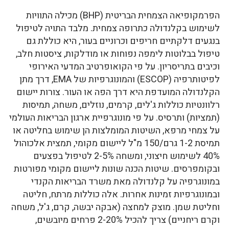
הפרמקופיאה הצמחית הבריטית (BHP) מכילה התוויות
לשימוש בקלנדולה כתרופה צמחית. מלבד התויה לטיפול
בנגעים דלקתיים חריפים וכרוניים בעור, היא כוללת גם
טיפול בבלוטות לימפה נפוחות או מודלקות, ציסטות חלב,
וכיבים בתריסריון. על פי הקואופרטיב המדעי האירופי
לפיטותרפיה (ESCOP) והמונוגרפיות של EMA, דרך מתן
הקלנדולה המועדפת היא דרך הפה או העור. צורות יישום
רלוונטיות כוללות ג'לים, קרמים, נוזלים, משחה, תמיסות
(תמציות) ותרסיס. על פי מונוגרפיית ארגון הבריאות העולמי
על צמחי מרפא, השיטות המומלצות הן שימוש בחליטה או
תמיסת 1-2 גרם/150 מ"ל ליישום מקומי, תמצית אלכוהול
40% לשימוש חיצוני, ומשחה 2-5% לטיפול בפצעים
ובקומפרסים. שיטות הכנה שונות ליישום מקומי מפורטות
במונוגרפיה על קלנדולה מאת משרד הבריאות הקנדי
ובמונוגרפיות זמינות אחרות. אלה כוללות מרתח, חליטה
וחליטת שמן. מוצק למחצה (אבקה יבשה, קרם, ג'ל, משחה
וקרם ריחניים) צריך להכיל 2-20% פרחים מיובשים,