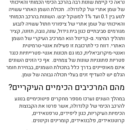
נראה כי קיימת שונות רבה בהרכב הכימי הכמותי והאיכותי
של שמן אתרי של קלנדולה. תכולת השמן האתרי עשויה
לנוע בין 0.1 ועד 1% למשקל יבש. השונות בהרכב הכמותי
והאיכותי של שמן אתרי של ציפורני חתול עשויה לנבוע
מגורמים סביבתיים כגון בית גידול, עונה, גובה, תזונה, קציר
ותהליך המיצוי. α-קדינול הוא המרכיב העיקרי של השמן
האתרי. דווח כי לתרכובת זו פעילות אנטי-טרמיטית
ואנטי-מיקרוביאלית, כמו גם תכונות אנטי-פטרייתיות כנגד
פטריות פתוגניות שונות של צמחים. אף כי הזנים השונים
אינם מאופיינים בדרך כלל בתכולת השמנים, בבחירת חומר
הגלם יש להעדיף זנים בעלי תכולה גבוהה של שמן.
מהם המרכיבים הכימיים העיקריים?
במהלך השנים נערכו מספר מחקרים פיטוכימיים בנוגע
להרכב הכימי של קלנדולה, אשר פרטו את הקבוצות
הכימיות העיקריות, כגון ליפידים, טרפנואידים,
קרוטנואידים, פלבנואידים, קומרינים וקינונים.