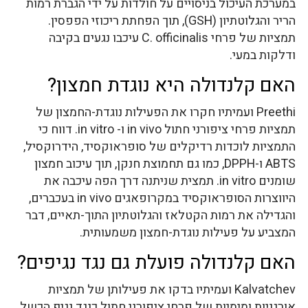
במערכת העיכול בניסויים על חולדות על ידי הגברת רמות
הריר והגלוטתיון (GSH), תוך הפחתת ריכוזי הפפסין.
תמציות של פרחי C. officinalis עיכבו נגעים בקיבה
ודלקות במעי.
האם קלנדולה היא נוגדת חמצון?
Preethi ועמיתיו חקרו את הפעילות נוגדת-החמצון של
תמציות פרחי ציפורני חתול in vivo ו- in vitro. דווח כי
התמציות לוכדות רדיקלים של סופראוקסיד, הידרוקסיל,
ABTS ו-DPPH, כמו גם תחמוצת חנקן, תוך עיכוב חמצון
שומנים in vitro. תמצית שניתנה דרך הפה עיכבה את
היווצרות הסופראוקסיד במקרופאגים in vivo בעכברים,
והגדילה את רמות הקטלאז והגלוטתיון התוך-תאיים, דבר
המצביע על פעילות נוגדת-חמצון משמעותית.
האם קלנדולה פועלת גם נגד נגיפים?
Kalvatchev ועמיתיו בדקו את פעילותן של תמציות
אורגניות ומימיות של פרחי ציפורני חתול כנגד נגיף הכשל