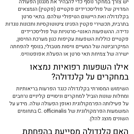
יש צורך במחקר נוסף כדי להבהיר את מנגנון הפעולה
המדויק של פוליסכרידים פקטיים (פקטין) הנמצאים
בקלנדולה ואת היישום הטיפולי שלהם. בתאי סרטן
בתרבית, תכשירי פקטין הפגינו ציטוטוקסיות ותכונות נוגדות
נדידה. ההשפעות האנטי-סרטניות של פוליסכרידים
פקטיים כוללות השפעות עקיפות כגון מערכת החיסון,
המיקרוביוטה של ​​המעיים וויסות מטבולי, בנוסף להפחתה
ישירה של צמיחת תאי סרטן או הפעלת אפופטוזיס.
אילו השפעות רפואיות נמצאו
במחקרים על קלנדולה?
השימוש המסורתי בקלנדולה כנגד הפרעות בריאותיות
ומחלות שונות הוביל למחקרים וניסויים קליניים נרחבים
על פעילותה הפרמקולוגית ואופן הפעולה שלה. מידע על
המשמעות הפרמקולוגית של C. officinalis בתחומים
השונים מוצג להלן.
האם קלנדולה מסייעת בהפחתת