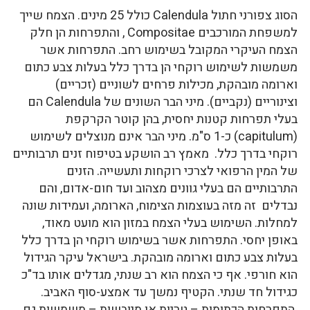
הסוג צפורני חתול Calendula כולל 25 מינים. הצמח שייך
למשפחת המורכבים Compositae , והתפרחות הן חלק
הצמח העיקרי המקובל בשימוש רחב. התפרחות אשר
משמשות לשימוש רוקחי הן בדרך כלל בעלות צבע כתום
וארומה מובהקת, מכילות פרחים לשוניים (זכריים)
וצינוריים (נקביים). מיני הבר השונים של Calendula הם
בעלי תפרחות קטנות יחסית, בהן קוטר הקרקפת
(capitulum) כ-1 ס"מ. מיני הבר אינם מנוצלים לשימוש
רוקחי בדרך כלל. מאמץ רב הושקע בטיפוח זנים תרבותיים
של המין הרפואי לצרכי רוקחות ותעשייה. הזנים
התרבותיים הם בעלי גוונים מצהוב ועד חום-אדום, והם
נבדלים זה מזה בעוצמות הצימוח, הארומה, ועמידות שונה
למחלות. השימוש בעלי הצמח במזון הוא מועט מאוד,
באופן יחסי. התפרחות אשר בשימוש רוקחי הן בדרך כלל
בעלות צבע כתום וארומה מובהקת. בישראל עיקר הגידול
הוא חורפי. אף כי הצמח הוא רב שנתי, מגדלים אותו בד"כ
כגידול חד שנתי. הקטיף נמשך עד אמצע-סוף האביב.
התפרחות הכתומות – טריות או מיובשות – משמשות גם