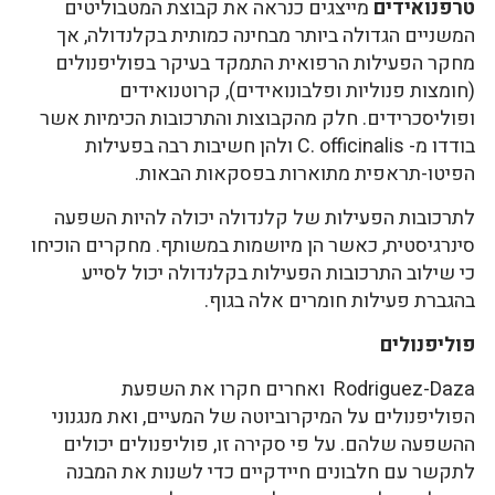
טרפנואידים
מייצגים כנראה את קבוצת המטבוליטים
המשניים הגדולה ביותר מבחינה כמותית בקלנדולה, אך
מחקר הפעילות הרפואית התמקד בעיקר בפוליפנולים
(חומצות פנוליות ופלבונואידים), קרוטנואידים
ופוליסכרידים. חלק מהקבוצות והתרכובות הכימיות אשר
בודדו מ- C. officinalis ולהן חשיבות רבה בפעילות
הפיטו-תראפית מתוארות בפסקאות הבאות.
לתרכובות הפעילות של קלנדולה יכולה להיות השפעה
סינרגיסטית, כאשר הן מיושמות במשותף. מחקרים הוכיחו
כי שילוב התרכובות הפעילות בקלנדולה יכול לסייע
בהגברת פעילות חומרים אלה בגוף.
פוליפנולים
Rodriguez-Daza ואחרים חקרו את השפעת
הפוליפנולים על המיקרוביוטה של ​​המעיים, ואת מנגנוני
ההשפעה שלהם. על פי סקירה זו, פוליפנולים יכולים
לתקשר עם חלבונים חיידקיים כדי לשנות את המבנה