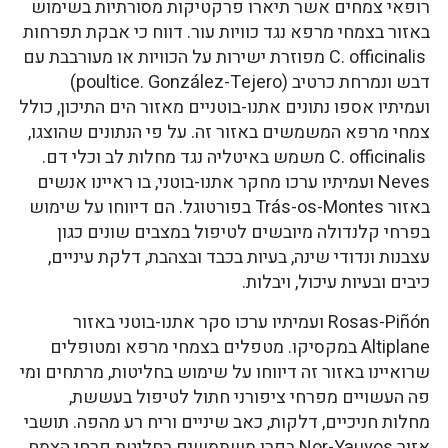
רופאי צמחים אשר תיארו פרקטיקות מסורתיות בשימוש
באזור בצמחי מרפא נגד כוויות עור. דווח כי אבקת תפרחות
C. officinalis מפוזרת ישירות על הכוויות או מעורבבת עם
דבש ונמרחת כרטיב (poultice. González-Tejero)
ועמיתיו אספו נתונים אתנו-בוטניים מאזור הים התיכון, כולל
צמחי מרפא המשמשים באזור זה. על פי הנתונים שהוצגו,
C. officinalis משמש באיטליה נגד מחלות לב וכלי דם.
Neves ועמיתיו ערכו מחקר אתנו-בוטני, בו ראיינו אנשים
באזור Trás-os-Montes בפורטוגל. הם דיווחו על שימוש
בפרחי קלנדולה מיובשים לטיפול במצבים שונים כגון
עצבנות ונדודי שינה, בעיות בכבד ובצהבת, דלקת עיניים,
כיבים ובעיות עיכול, ויבלות.
Rosas-Piñón ועמיתיו ערכו סקר אתנו-בוטני באזור
Altiplane במקסיקו. מטפלים בצמחי מרפא ומטופלים
שרואיינו באזור זה דיווחו על שימוש בחליטות, מרתחים ומי
פה העשויים מפרחי ציפורני חתול לטיפול בעששת,
מחלות חניכיים, דלקות, כאב שיניים וריח רע מהפה. תושבי
אזור Nor-Yauyos בפרו משתמשים בחליטת פרחי הצמח