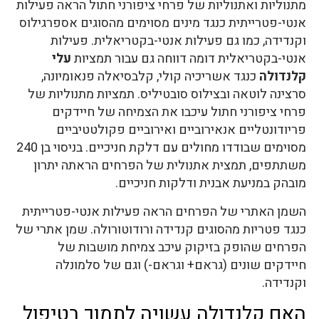
מתנוליות ואתנוליות של פרחי ציפורני חתול הראה פעילות
אנטי-פטרייתית כנגד מינים מסוימים מהסוגים אספרגילוס
וקנדידה, כמו גם פעילות אנטי-בקטריאלית. פעילות
אנטי-בקטריאלית דומה דווחה גם עבור תמציות
עלי
קלנדולה
כנגד אשריכיה קולי, קלבסיאלה פנאומיונה,
סרצינה לוטאה ובצילוס סובטיליס. תמציות מתנוליות של
פרחי ציפורני חתול עיכבו את הצמיחה של חיידקים
פריודונטליים אנאירוביים ואירוביים פקולטטיביים
מסוימים שבודדו מחולים עם דלקת חניכיים. בניסוי בן 240
משתתפים, תמצית אתנולית של הפרחים הראתה יתרון
מובהק במניעת אבנית ודלקות חניכיים.
השמן האתרי של הפרחים הראה פעילות אנטי-פטרייתית
כנגד פטריות מהסוגים קנדידה ורודוטורולה. שמן אתרי של
הפרחים שהופק בזיקוק עיכב צמיחת מושבות של
חיידקים שונים (גראם+ וגראם-) וגם של סלמונלה
וקנדידה.
האם קלנדולה עשויה לתמוך בטיפול