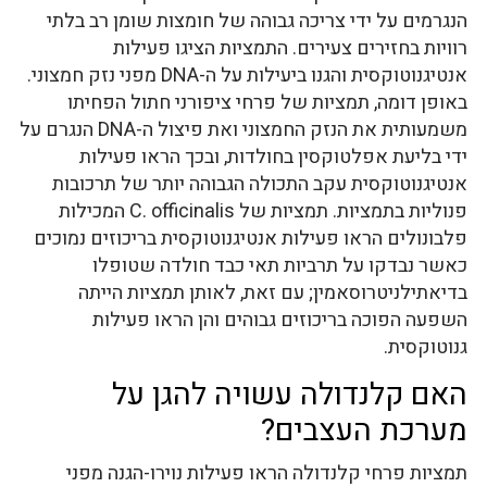
הנגרמים על ידי צריכה גבוהה של חומצות שומן רב בלתי
רוויות בחזירים צעירים. התמציות הציגו פעילות
אנטיגנוטוקסית והגנו ביעילות על ה-DNA מפני נזק חמצוני.
באופן דומה, תמציות של פרחי ציפורני חתול הפחיתו
משמעותית את הנזק החמצוני ואת פיצול ה-DNA הנגרם על
ידי בליעת אפלטוקסין בחולדות, ובכך הראו פעילות
אנטיגנוטוקסית עקב התכולה הגבוהה יותר של תרכובות
פנוליות בתמציות. תמציות של C. officinalis המכילות
פלבונולים הראו פעילות אנטיגנוטוקסית בריכוזים נמוכים
כאשר נבדקו על תרביות תאי כבד חולדה שטופלו
בדיאתילניטרוסאמין; עם זאת, לאותן תמציות הייתה
השפעה הפוכה בריכוזים גבוהים והן הראו פעילות
גנוטוקסית.
האם קלנדולה עשויה להגן על
מערכת העצבים?
תמציות פרחי קלנדולה הראו פעילות נוירו-הגנה מפני