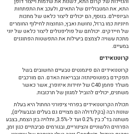
והנזילות של קרום התא, לשנות את שלמות וייצור דופן
התא, את המטבוליזם של התאים, ולעכב את התפתחות
הביופילם. בנוסף, הם יכולים ליצור כלאט של מתכות
חיוניות כמו ברזל, נחושת ואבץ, הנחוצות לחילוף החומרים
של חיידקים. יכולתם של פוליפנולים ליצור כלאט של יוני
מתכת עשויה לצמצם ביעילות את התפשטות הפתוגנים
במעיים.
קרוטנואידים
קרוטנואידים הם פיגמנטים טבעיים החשובים בשל
תפקידם בפוטוסינתזה ובבריאות האדם. הם מורכבים
משלד פחמן C40 של יחידות איזופרן, אשר כאשר
משתנים, יכולים להוביל למגוון של תרכובות.
תכולת הקרוטנואידים בפרחי ציפורני החתול היא בעלת
שונות רבה (בקלנדולה הם מצויים גם בעלים ובגבעולים),
משתנה בד"כ בין 0.2% ועד ל-3.5%, ותלויה בזן הצמח, בצבע
הפרחים הלשוניים והצינוריים, ובגורמים סביבתיים כגון זמן,