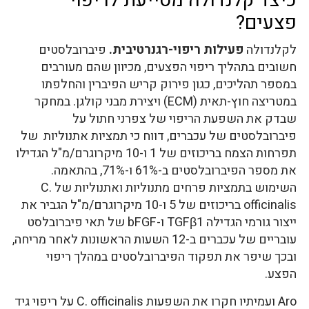
כיצד קלנדולה מסייעת לריפוי
פצעים?
לקלנדולה
פעילות ריפוי-רגנרטיבית.
פיברובלסטים
חשובים בתהליך ריפוי הפצעים, מכיוון שהם מעורבים
במספר תהליכים, כגון פירוק קריש הפיברין והחלפתו
במטריצה ​​חוץ-תאית (ECM) ויצירת מבני קולגן. במחקר
שבדק את השפעת הריפוי של צפרני חתול על
פיברובלסטים של עכברים, דווח כי תמציות אתנוליות של
תפרחות הצמח בריכוזים של 1 ו-10 מיקרוגרם/מ"ל הגדילו
את מספר הפיברובלסטים ב-61% ו-71%, בהתאמה.
השימוש בתמציות פרחים מתנוליות ואתנוליות של C.
officinalis בריכוזים של 5 ו-10 מיקרוגרם/מ"ל הגביר את
ייצור גורמי הגדילה TGFβ1 ו-bFGF של תאי פיברובלסט
עובריים של עכברים ב-12 השעות הראשונות לאחר מריחה,
ובכך שיפר את תפקוד הפיברובלסטים במהלך ריפוי
הפצע.
Aro ועמיתיו חקרו את השפעות C. officinalis על ריפוי גיד