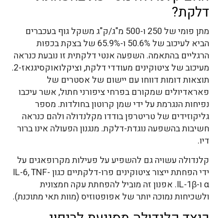
דלקת?
מתן פומי של 250 ו-500 מ"ג/ק"ג משקל גוף בעכברים
הביא לעיכוב של 50.6% ו-65.9% של בצקת בכפות
הרגליים בהתאמה. השפעה אנטי דלקתית זו נובעת כנראה
מעיכוב של ציטוקינים מעודדי דלקת, וציקלואוקסיגנאז-2.
תוצאות דומות דווחו עם יישום של אסטרים של
פאראדיולים שמקורם בפרחי ציפורני חתול, אשר עיכבו
נפיחות הנגרמת על ידי שמן קרוטון בחולדות. מספר
גליקוזידים של טריטרפן בודדו מקלנדולה ולהם כנראה
חשיבות בהשפעה נוגדת-דלקת. מנגנון הפעולה אינו ברור
דיו.
קלנדולה עשויה גם להשפיע על פעילות מקרופאגים על
ידי הפחתת ייצור ציטוקינים פרו-דלקתיים כגון IL-6, TNF-
α ו-IL-1β. אפנון זה מוביל להפחתת עקה חמצונית
ולשכיחות נמוכה יותר של אפופטוזיס (מוות תאי מתוכנת).