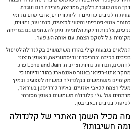
דרך הפה כנוגדת דלקת, ממריצה, מורידה חום ונוגדת
עוויתות לכיבים כרוניים ודליות ורידים, או ביישום מקומי
כחומר אנטי-פטרייתי וחיטוי לפצעים, פגמי עור, נמשים,
נקעים, צלקות ודלקת הלחמית. ניתן להשתמש גם במריחה
מקומית של לטקס הצמח, עם אותה השפעה.
המלאים בגבעות קולי בהודו משתמשים בקלנדולה לטיפול
בכיבים בקיבה ובתריסריון ודיסמנוריאה, ובאופן חיצוני
לחתכים, חבורות, כוויות וצריבות. Lone and Jain ערכו
מחקר אתנו-רפואי באזור טאנגמארג בהודו ודיווחו כי
מקומיים משתמשים בקלנדולה כמשחה לפצעים וכמיץ
מעלי הצמח לכאבי אוזניים. באזור כורדיסטן בעיראק,
מרתחים של עלי קלנדולה משמשים באופן מסורתי
לטיפול בכיבים וכאבי בטן.
מה מכיל השמן האתרי של קלנדולה
ומה חשיבותו?