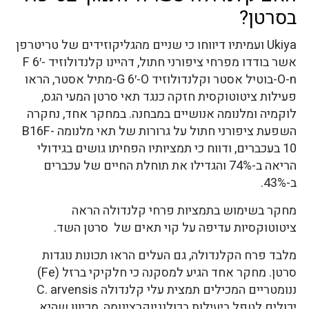
בסרטן?
Ukiya ועמיתיו דיווחו כי שניים מהגליקוזידים של טריטרפן
אשר בודדו מפרחי ציפורני חתול, דהיינו קלנדולוזיד F 6′-
O-n-בוטיל אסטר וקלנדולוזיד G 6′-O-מתיל אסטר, הראו
פעילות ציטוטוקסית חזקה כנגד תאי סרטן המעי הגס,
לוקמיה ומלנומה אנושיים במבחנה. במחקר אחד, נחקרה
השפעת ציפורני חתול על גרורות של תאי מלנומה B16F-
10 בעכברים, ודווח כי תמציותיו הפחיתו גושים בגידולי
הריאה ב-74% והגדילו את תוחלת החיים של עכברים
ב-43%.
מחקר בשימוש בתמציות פרחי קלנדולה הראה
ציטוטוקסיות עדיפה על קוי תאים של סרטן השד.
מלבד פרח הקלנדולה, גם העלים הראו תכונות נוגדות
סרטן. מחקר אחד הגיע למסקנה כי חלקיקי ברזל (Fe)
ננומטריים המכילים תמצית עלי קלנדולה C. arvensis
יכולים לטפל ביעילות בכולנגיוקרצינומה, מכיוון שהיא