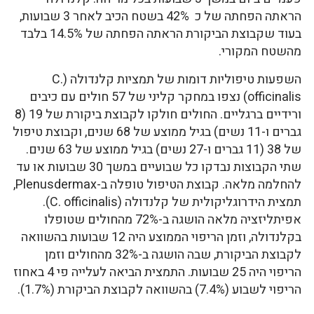
הראתה הפחתה של כ 42% בשטח הכיב לאחר 3 שבועות,
בעוד שקבוצת הביקורת הראתה הפחתה של 14.5% בלבד
מהשטח המקורי.
השפעות טיפוליות דומות של תמציות קלנדולה (C.
officinalis) נצפו במחקר קליני של 57 חולים עם כיבים
ורידיים ברגליים. החולים חולקו לקבוצת ביקורת של 19 (8
גברים ו-11 נשים) בגיל ממוצע של 68 שנים, וקבוצת טיפול
של 38 (11 גברים ו-27 נשים) בגיל ממוצע של 63 שנים.
שתי הקבוצות נבדקו כל שבועיים במשך 30 שבועות או עד
להחלמה מלאה. קבוצת הטיפול טופלה ב-Plenusdermax,
תמצית הידרוגליקולית של קלנדולה (C. officinalis).
אפיתליזציה מלאה הושגה ב-72% מהחולים שטופלו
בקלנדולה, וזמן הריפוי הממוצע היה 12 שבועות בהשוואה
לקבוצת הביקורת, שבה הושגה ב-32% מהחולים וזמן
הריפוי היה 25 שבועות. התמצית הביאה לעלייה פי 4 באחוז
הריפוי לשבוע (7.4%) בהשוואה לקבוצת הביקורת (1.7%).