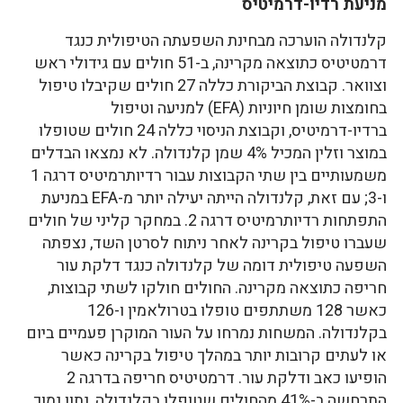
מניעת רדיו-דרמיטיס
קלנדולה הוערכה מבחינת השפעתה הטיפולית כנגד
דרמטיטיס כתוצאה מקרינה, ב-51 חולים עם גידולי ראש
וצוואר. קבוצת הביקורת כללה 27 חולים שקיבלו טיפול
בחומצות שומן חיוניות (EFA) למניעה וטיפול
ברדיו-דרמיטיס, וקבוצת הניסוי כללה 24 חולים שטופלו
במוצר וזלין המכיל 4% שמן קלנדולה. לא נמצאו הבדלים
משמעותיים בין שתי הקבוצות עבור רדיותרמיטיס דרגה 1
ו-3; עם זאת, קלנדולה הייתה יעילה יותר מ-EFA במניעת
התפתחות רדיותרמיטיס דרגה 2. במחקר קליני של חולים
שעברו טיפול בקרינה לאחר ניתוח לסרטן השד, נצפתה
השפעה טיפולית דומה של קלנדולה כנגד דלקת עור
חריפה כתוצאה מקרינה. החולים חולקו לשתי קבוצות,
כאשר 128 משתתפים טופלו בטרולאמין ו-126
בקלנדולה. המשחות נמרחו על העור המוקרן פעמיים ביום
או לעתים קרובות יותר במהלך טיפול בקרינה כאשר
הופיעו כאב ודלקת עור. דרמטיטיס חריפה בדרגה 2
התרחשה ב-41% מהחולים שטופלו בקלנדולה, נתון נמוך