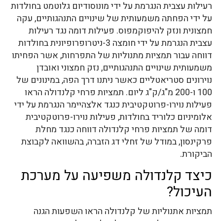
רעילות עצבית הנגרמת על ידי מונוסודיום גלוטמט בחולדות
על ידי הפחתה משמעותית של שינויים התנהגותיים, עקה
חמצונית ונזק להיפוקמפוס. פעילות דומה נגד רעילות
עצבית הנגרמת על ידי חומצה 3-ניטרופרופיונית בחולדות
דווחה עבור תמציות מתנוליות של התפרחות, אשר הפחיתו
משמעותית שינויים התנהגותיים, נזק חמצוני ואובדן
נוירונים סטריאטליים כאשר ניתנו דרך הפה, במינונים של
100 ו-200 מ"ג/ק"ג ליום. תמציות פרחי קלנדולה הראו
פעילות נוירו-פרוטקטיבית כנגד אלצהיימר הנגרמת על ידי
אלומיניום כלוריד בחולדות, פעילות נוירו-פרוטקטיבית
דומה של תמציות פרחי קלנדולה דווחה כנגד מחלת
פרקינסון, במודל של זחלי דג הזברה, בהשוואה לקבוצת
הביקורת.
כיצד קלנדולה משפיעה על מערכת
העיכול?
תמציות אתנוליות של קלנדולה הראו השפעות הגנה