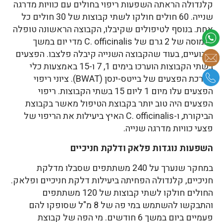
קלנדולה הראתה השפעות ריפוי בחולים עם כוויות מדרגה
שנייה. 60 חולים חולקו לשתי קבוצות של 30 חולים כל
אחת. בנוסף לטיפולים שקיבלו, הקבוצה הראשונה טופלה
בכמוסה של 2 גרם של C. officinalis מדי יום במשך
שבועיים, בעוד שהקבוצה השנייה קיבלה פלצבו. הפצעים
בשתי הקבוצות הוערכו בימים 1, 7 ו-15 באמצעות כלי
הערכת הפצעים של בייטס-ינסן (BWAT). ציוני ריפוי
הפצעים עלו מיום 1 ליום 15 בשתי הקבוצות. ריפוי
הפצעים היה טוב יותר בקבוצת הטיפול מאשר בקבוצת
הביקורת, ו-C. officinalis האיץ ביעילות את הריפוי של
פצעי כוויות מדרגה שנייה.
השפעות נוגדות פלאק ודלקת חניכיים
במחקר שנערך על 240 משתתפים שסבלו מדלקת
חניכיים, קלנדולה הפחיתה ביעילות דלקת חניכיים ופלאק.
החולים חולקו לשתי קבוצות של 120 משתתפים
והתבקשו להשתמש במי פה של 8 מ"ל שסופקו להם
פעמיים ביום במשך 6 חודשים. מי הפה של קבוצת