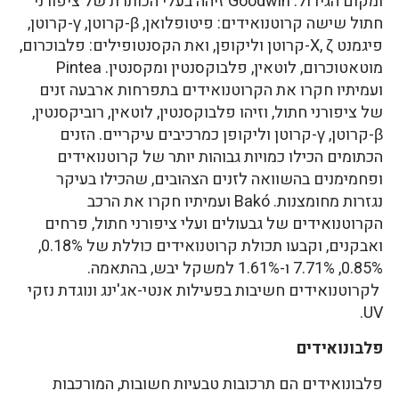
ומקום הגידול. Goodwin זיהה בעלי הכותרת של ציפורני
חתול שישה קרוטנואידים: פיטופלואן, β-קרוטן, γ-קרוטן,
פיגמנט X, ζ-קרוטן וליקופן, ואת הקסנטופילים: פלבוכרום,
מוטאטוכרום, לוטאין, פלבוקסנטין ומקסנטין. Pintea
ועמיתיו חקרו את הקרוטנואידים בתפרחות ארבעה זנים
של ציפורני חתול, וזיהו פלבוקסנטין, לוטאין, רוביקסנטין,
β-קרוטן, γ-קרוטן וליקופן כמרכיבים עיקריים. הזנים
הכתומים הכילו כמויות גבוהות יותר של קרוטנואידים
ופחמימנים בהשוואה לזנים הצהובים, שהכילו בעיקר
נגזרות מחומצנות. Bakó ועמיתיו חקרו את הרכב
הקרוטנואידים של גבעולים ועלי ציפורני חתול, פרחים
ואבקנים, וקבעו תכולת קרוטנואידים כוללת של 0.18%,
0.85%, 7.71% ו-1.61% למשקל יבש, בהתאמה.
לקרוטנואידים חשיבות בפעילות אנטי-אג'ינג ונוגדת נזקי
UV.
פלבונואידים
פלבונואידים הם תרכובות טבעיות חשובות, המורכבות