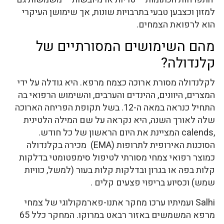
למזון וכצבען טבעי בתרבויות שונות, אך שימושן העיקרי
הוא לרפואת הצמחים.
מהם השימושים המסורתיים של
קלנדולה?
לקלנדולה מסורת ארוכה כצמח מרפא. היא גודלה על ידי
המצרים, היוונים, ההינדים והערבים, והשימוש הרפואי בה
התחיל כנראה במאה ה-12. בשל תקופת הפריחה הארוכה
שלה לאורך השנה, היא נקראה על שם המילה הלטינית
,calends המציינת את היום הראשון של כל חודש.
הסוכנות האירופית לתרופות (EMA) מכירה בקלנדולה
כמוצר רפואי צמחי מסורתי לטיפול סימפטומטי בדלקות
קלות בפה או בגרון ובדלקות קלות בעור (למשל, כוויות
שמש) וכסיוע בריפוי פצעים קלים .
Salhi ועמיתיו ערכו מחקר אתנו-פארמקולוגי של צמחי
מרפא המשמשים באזור רבאט במרוקו. המחקר כלל 65