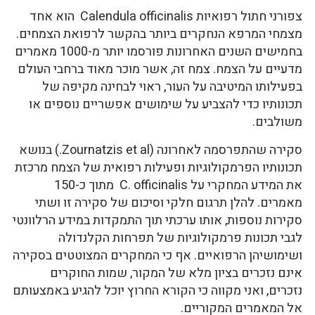
צפורני חתול רפואיות Calendula officinalis הוא אחד
מצמחי המרפא הנחקרים ביותר בהקשר לרפואת הצמחים.
בחמישים השנים האחרונות פורסמו יותר מ-1000 מאמרים
מדעיים על הצמח. צמח זה, אשר מוכר מאוד ברחבי העולם
בפעילותו המיטיבה על העור, ראוי לבחינה מקיפה של
תכונותיו כדי להצביע על שימושים אפשריים נוספים או
משולבים.
סקירה שהתפרסמה לאחרונה (Zournatzis et al.) בנושא
תכונותיו הפרמקולוגיות ופעילות רפואית של הצמח מרכזת
את המידע המחקרי על C. officinalis מתוך כ-150
מאמרים. להלן תרגום חלקי וסיכום של סקירה זו ושתי
סקירות נוספות, אותו ערכתי תוך התמקדות במידע הרלוונטי
לגבי תכונות פרמקולוגיות של תפרחות הקלנדולה
ושימושיהן הרפואיים. אף כי המחקרים המצוטטים בסקירה
אינם נזכרים בציון מלא של המקור, שמות החוקרים
נזכרים, ואני מקווה כי הקורא החרוץ יוכל להגיע באמצעותם
אל המאמרים המקוריים.