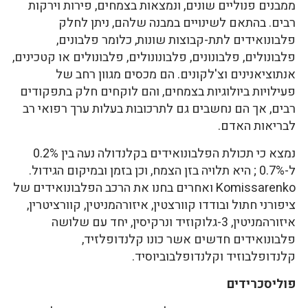
ממבנים פנוליים שונים, ונמצאות בצמחים, פירות וירקות
רבים. בהתאם לשינויים במבנה שלהם, ניתן לחלק
פלבונואידים לתת-קבוצות שונות, כלומר פלבונים,
פלבונולים, פלבונונים, פלבונונולים, פלבונולים או קטכינים,
אנתוציאנינים וצ'לקונים. הם מכסים מגוון רחב של
פעילויות ביולוגיות בצמחים, והם לוקחים חלק בתפקודים
רבים, אך הם נחשבים גם לתרכובות בעלות ערך רפואי רב
לבריאות האדם.
נמצא כי תכולת הפלבונואידים בקלנדולה נעה בין 0.2%
ל-0.7% ; היא תלויה בזן הצמח, וכן בזמן ובמיקום הגידול.
Komissarenko ואחרים בחנו את הרכב הפלבונואידים של
ציפורני חתול ובודדו קוורצטין, איזורהמניטין, קוורציטרין,
איזורהמניטין, 3-גלוקוזיד ונרקיסין, יחד עם שלושה
פלבונואידים חדשים אשר כונו קלנדופלזיד,
קלנדופלבוזיד וקלנדופלבוביוסיד.
פוליסכרידים