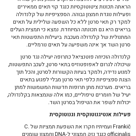
הראתה תכונות ציטוטוקסיות כנגד קוי תאים ממאירים
ופעילות נוגדת חמצון גבוהה. הספציפיות של קלנדולה
למקד רק תאי סרטן ללא כל השפעה שלילית על תאים
בריאים היא גם תכונתה המיוחדת. נמצא כי תמצית העלים
המתנולית של קלנדולה מעכבת ביעילות התפשטות תאי
סרטן השד אך אינה משפיעה על תאים נורמליים.
קלנדולה הוכיחה פוטנציאל כתרופה יעילה נגד סרטן
שיכולה לגרום לאפופטוזיס בתאי סרטן, לעכב התפשטות,
למנוע נדידה, ולמקד בעיות הקשורות לסרטן, והכל תוך
הצגת ספציפיות כלפי תאי סרטן מבלי לפגוע בתאים
בריאים. מערכות מתן תרופות חדשות המשמשות למתן
יעיל של חומרים טיפוליים, כמו אלה שנמצאות בקלנדולה,
יכולות לשפר את הטיפול בסרטן השד.
פעילות אנטיגנוטוקסית וגנוטוקסית
Frankič ועמיתיו חקרו את השפעת תמציות של C.
officinalis כנגד נזק חמצוני ל-DNA וחמצון שומנים