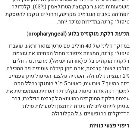
משמעותית מאשר בקבוצת הטרולאמין (63%). קלנדולה
הפחיתה כאבים הנגרמים מקרינה, והחולים נזקקו להפסקת
טיפולי קרינה בתדירות נמוכה יותר.
מניעת דלקת מוקוזיס בלוע (oropharyngeal
)
במחקר קליני של 40 חולים עם סרטן צוואר וראש שעברו
טיפולי קרינה, תמציות ציפורני חתול הפחיתו את עוצמת
דלקת המוקוזיס בלוע (אורופרינגיאל). מחצית מהחולים
חולקו לשתי קבוצות, אחת מהן קיבלה שטיפת פה המכילה
2% תמצית קלנדולה והשנייה פלצבו. הטיפול ניתן פעמיים
ביום במשך 7 שבועות, כאשר 5 מ"ל הוחזקו בחלל הפה
למשך דקה אחת. טיפול בקלנדולה הפחית משמעותית את
עוצמת דלקת המוקוזיס בהשוואה לקבוצת הפלצבו, דבר
שניתן לייחס ליכולת נוגדת החמצון ולפעילות סילוק
הרדיקלים החופשיים של הקלנדולה.
ריפוי פצעי כוויות