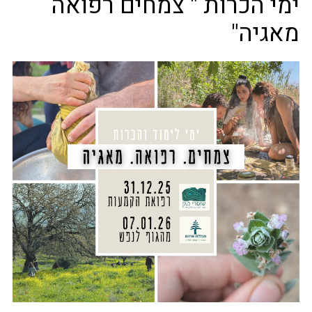
ימי הכרות " צמחים רפואה
מאגיה"