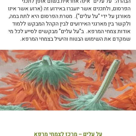
הבהרה: "על עלים" אינה אחראית בשום אופן לתכני
הפרסום, ולתכנים אשר יועברו באירוע זה (ארוע אשר אינו
מאורגן על ידי "על עלים"). מטרת הפרסום היא לתת במה,
ולקשר בין מארגני האירועים לבין הקהל המבקש ללמוד
אודות צמחי המרפא. ב"על עלים" מבקשים לסייע לכל מי
שמקדם את השימוש הבטוח והיעיל בצמחי המרפא.
על עלים – מרכז לצמחי מרפא