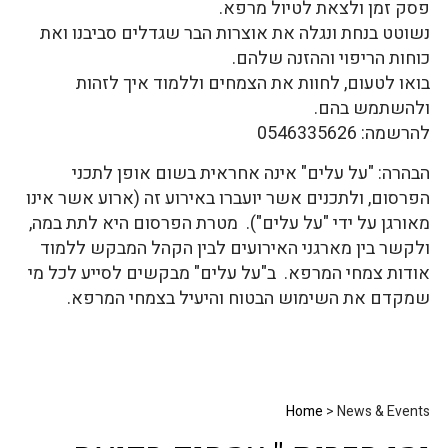
פסק זמן ולצאת לטיול מרפא.
נשוטט בנחת ונגלה את אוצרות הבר שגדלים סביבנו ואת
כוחות הריפוי וההזנה שלהם.
בואו לטעום, לחוות את הצמחים וללמוד איך לזהות
ולהשתמש בהם.
להרשמה: 0546335626
הבהרה: "על עלים" אינה אחראית בשום אופן לתכני
הפרסום, ולתכנים אשר יועברו באירוע זה (ארוע אשר אינו
מאורגן על ידי "על עלים"). מטרת הפרסום היא לתת במה,
ולקשר בין מארגני האירועים לבין הקהל המבקש ללמוד
אודות צמחי המרפא. ב"על עלים" מבקשים לסייע לכל מי
שמקדם את השימוש הבטוח והיעיל בצמחי המרפא.
Home
> News & Events