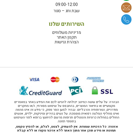
09:00-12:00
שבת וחג – סגור
השירותים שלנו
מדיניות משלוחים
תקנון האתר
הצהרת נגישות
הבהרה: על עלים עושה כמיטב יכולתה להגיש לכם את המידע באתר במאמרים
מקצועיים או בתיאור המוצרים, בהתבסס על שימוש מסורתי, ו/או מחקרים
מודרניים, נטורופתיה והרבליזם. נבהיר למען הסר ספק, כי מידע זה אינו מהווה
ואינו מחליף המלצה רפואית מוסמכת. על נשים בהיריון ומיניקות, ילדים, אנשים
החולים במחלות כרוניות והנוטלים תרופות מרשם להיוועץ ברופא לפני השימוש
בתוספי תזונה.
אזהרה: כל הזכויות שמורות. אין להעתיק, לצטט, לצלם, או להפיץ טקסט,
תמונות או מידע תוכן אחר מתוך האתר ללא אזכור מקורו או ללא קבלת