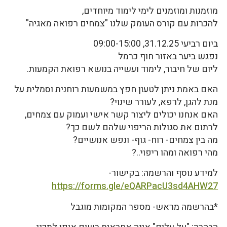
מוזמנות ומוזמנים לימי לימוד מיוחדים,
להכרות עם קורס העומק שלנו "צמחים רפואה מאגיה"
ביום רביעי 31.12.25, 09:00-15:00
נפגש ביער באזור חוף כרמל
ליום של חיבור, לימוד ועשייה בנושא רפואת הקמעות.
האם באמת ניתן לטעון חפץ במשמעות רוחנית וסמלית על
מנת להגן, לרפא, לעורר שינוי?
האם אנחנו יכולים ליצור קשר אישי ועמוק עם צמחים,
לרתום את סגולות הריפוי שלהם לשם כך?
מה בין צמחים- רוח- גוף- ונפש אנושיים?
מהי רפואה ומהו ריפוי..?
למידע נוסף והרשמה: בקישור-
https://forms.gle/eQARPacU3sd4AHW27
*בהרשמה מראש- מספר המקומות מוגבל