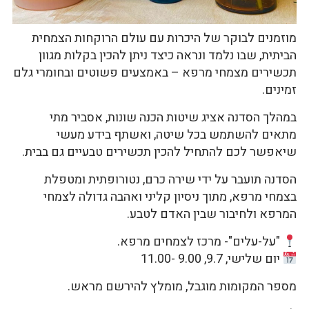
מוזמנים לבוקר של היכרות עם עולם הרוקחות הצמחית
הביתית, שבו נלמד ונראה כיצד ניתן להכין בקלות מגוון
תכשירים מצמחי מרפא – באמצעים פשוטים ובחומרי גלם
זמינים.
במהלך הסדנה אציג שיטות הכנה שונות, אסביר מתי
מתאים להשתמש בכל שיטה, ואשתף בידע מעשי
שיאפשר לכם להתחיל להכין תכשירים טבעיים גם בבית.
הסדנה תועבר על ידי שירה כרם, נטורופתית ומטפלת
בצמחי מרפא, מתוך ניסיון קליני ואהבה גדולה לצמחי
המרפא ולחיבור שבין האדם לטבע.
"על-עלים"- מרכז לצמחים מרפא.
יום שלישי, 9.7, 9.00 -11.00
מספר המקומות מוגבל, מומלץ להירשם מראש.