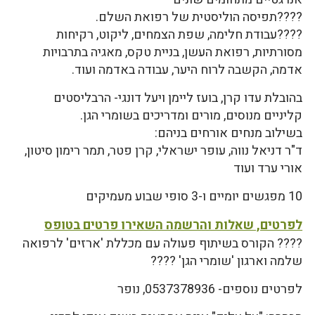
????תפיסה הוליסטית של רפואת השלם.
????עבודת חלימה, שפת הצמחים, ליקוט, רקיחות
מסורתיות, רפואת העשן, בניית טקס, מאגיה בתרבויות
אדמה, הקשבה לרוח היער, עבודה באדמה ועוד.
בהובלת עדו קרן, בועז ליימן ויעל דונגי- הרבליסטים
קליניים מנוסים, מורים ומדריכים בשומרי הגן.
בשילוב מנחים אורחים בניהם:
ד"ר דניאל נווה, עופר ישראלי, קרן פטר, תמר רימון סיטון,
אורי ערד ועוד
10 מפגשים יומיים ו-3 סופי שבוע מעמיקים
לפרטים, שאלות והרשמה השאירו פרטים בטופס
???? הקורס בשיתוף פעולה עם מכללת 'ארזים' לרפואה
שלמה וארגון 'שומרי הגן' ????
לפרטים נוספים- 0537378936, נופר