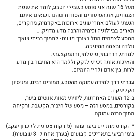
מעל 16 שנה אני פוסע בשבילי הטבע, לומד את שפת
הצמחים, את הסיפורים והסודות שהם נושאים איתם.
הגעתי לעולם אחרי שנים ארוכות באקדמיה, מחקרים,
תארים בביולוגיה וכימיה והרבה מדע מדויק….
המסע לצמחים החל בצורך פשוט- לתמוך בביתי שאך
נולדה ובאמה המיניקה.
למדתי, הרחבתי, טיפלתי, והתמקצעתי.
והאיכות אותה זכיתי לזקק וללמד היא החיבור בין מדע
לרוח, בין אדם ולחיי היומיום.
עברתי דרך למידה עמוקה מהטבע, ממורים רבים, ומניסיון
הקליניקה.
ב-12 השנים האחרונות, ליוויתי מאות אנשים ביער,
בקורסים, במסע הזה – מסע של חיבור, הקשבה, ורקיחה
מתוך הבנה עמוקה.
* הקורס מתקיים ביער עופר (5 דקות צפונית לזיכרון יעקב)
בימי רביעי בתאריכים קבועים (בערך אחת ל- 3 שבועות).