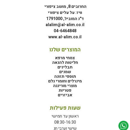
החרובים 8, מושב ציפורי
וויז: על עלים ציפורי
ד"נ המוביל, 1791000
alalim@al-alim.co.il
04-6464848
www.al-alim.co.il
המוצרים שלנו
צמחי מרפא
חליטות להנאה
תבלינים
שמנים
תוספי תזונה
מינרלים וחומרי גלם
מוצרי מורינגה
פטריות
אביזרים
שעות פעילות
ראשון עד חמישי
08:30-16:30
שישי וערבי חג