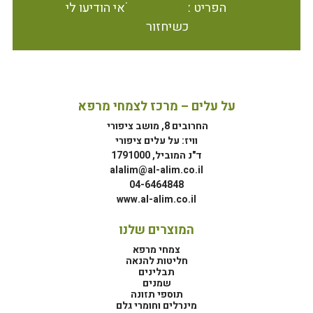
הפריט אינו זמין במלאי הודיעו לי
כשיחזור
על עלים – מרכז לצמחי מרפא
החרובים 8, מושב ציפורי
וויז: על עלים ציפורי
ד"נ המוביל, 1791000
alalim@al-alim.co.il
04-6464848
www.al-alim.co.il
המוצרים שלנו
צמחי מרפא
חליטות להנאה
תבלינים
שמנים
תוספי תזונה
מינרלים וחומרי גלם