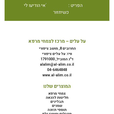
הפריט אינו זמין במלאי הודיעו לי
כשיחזור
על עלים – מרכז לצמחי מרפא
החרובים 8, מושב ציפורי
וויז: על עלים ציפורי
ד"נ המוביל, 1791000
alalim@al-alim.co.il
04-6464848
www.al-alim.co.il
המוצרים שלנו
צמחי מרפא
חליטות להנאה
תבלינים
שמנים
תוספי תזונה
מינרלים וחומרי גלם