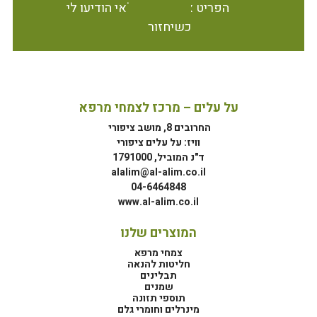
הפריט אינו זמין במלאי הודיעו לי
כשיחזור
על עלים – מרכז לצמחי מרפא
החרובים 8, מושב ציפורי
וויז: על עלים ציפורי
ד"נ המוביל, 1791000
alalim@al-alim.co.il
04-6464848
www.al-alim.co.il
המוצרים שלנו
צמחי מרפא
חליטות להנאה
תבלינים
שמנים
תוספי תזונה
מינרלים וחומרי גלם