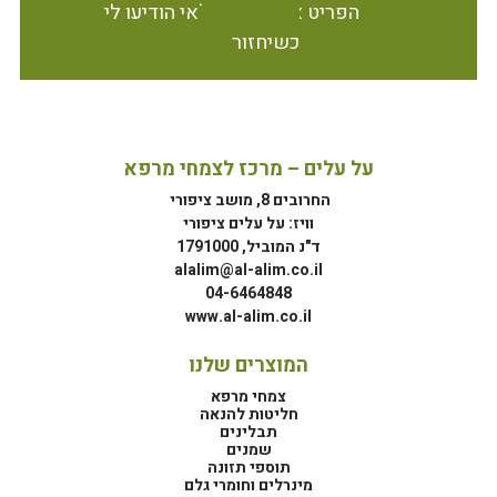
הפריט אינו זמין במלאי הודיעו לי
כשיחזור
על עלים – מרכז לצמחי מרפא
החרובים 8, מושב ציפורי
וויז: על עלים ציפורי
ד"נ המוביל, 1791000
alalim@al-alim.co.il
04-6464848
www.al-alim.co.il
המוצרים שלנו
צמחי מרפא
חליטות להנאה
תבלינים
שמנים
תוספי תזונה
מינרלים וחומרי גלם