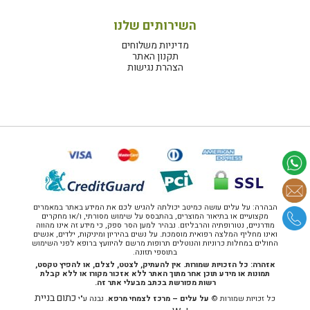
השירותים שלנו
מדיניות משלוחים
תקנון האתר
הצהרת נגישות
הבהרה: על עלים עושה כמיטב יכולתה להגיש לכם את המידע באתר במאמרים
מקצועיים או בתיאור המוצרים, בהתבסס על שימוש מסורתי, ו/או מחקרים
מודרניים, נטורופתיה והרבליזם. נבהיר למען הסר ספק, כי מידע זה אינו מהווה
ואינו מחליף המלצה רפואית מוסמכת. על נשים בהיריון ומיניקות, ילדים, אנשים
החולים במחלות כרוניות והנוטלים תרופות מרשם להיוועץ ברופא לפני השימוש
בתוספי תזונה.
אזהרה: כל הזכויות שמורות. אין להעתיק, לצטט, לצלם, או להפיץ טקסט,
תמונות או מידע תוכן אחר מתוך האתר ללא אזכור מקורו או ללא קבלת
רשות מפורשת בכתב מבעלי אתר זה.
כתום בניית
כל זכויות שמורות ©
על עלים – מרכז לצמחי מרפא
. נבנה ע"י