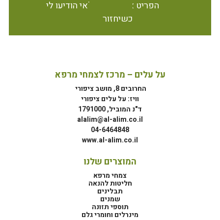
הפריט אינו זמין במלאי הודיעו לי
כשיחזור
על עלים – מרכז לצמחי מרפא
החרובים 8, מושב ציפורי
וויז: על עלים ציפורי
ד"נ המוביל, 1791000
alalim@al-alim.co.il
04-6464848
www.al-alim.co.il
המוצרים שלנו
צמחי מרפא
חליטות להנאה
תבלינים
שמנים
תוספי תזונה
מינרלים וחומרי גלם