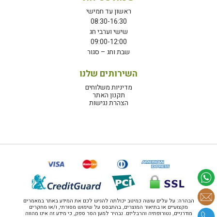
ראשון עד חמישי
08:30-16:30
שישי וערבי חג
09:00-12:00
שבת וחג – סגור
השירותים שלנו
מדיניות משלוחים
תקנון האתר
הצהרת נגישות
הבהרה: על עלים עושה כמיטב יכולתה להגיש לכם את המידע באתר במאמרים
מקצועיים או בתיאור המוצרים, בהתבסס על שימוש מסורתי, ו/או מחקרים
מודרניים, נטורופתיה והרבליזם. נבהיר למען הסר ספק, כי מידע זה אינו מהווה