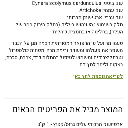
שם בוטני: Cynara scolymus cardunculus
שם עממי: Artichoke
שם עברי: ארטישוק תרבותי
חלק בשימוש: השימוש בעלים (בחלק הירוק המר של
העלה), בחליטה או בתמצית כוהלית.
טעמו מר ועל פי הרפואה המסורתית הצמח מגן על הכבד
משפר את פעולתו ומעודד זרימת מרה. מפחית כולסטרול
וטריגליצרידים ומשמש לטיפול במחלות כבד, צהבת, סכרת,
בצקות וליתר לחץ דם.
לקריאה נוספת לחץ כאן
המוצר מכיל את הפריטים הבאים
ארטישוק תרבותי עלים גרוס/קצוץ - 1 ק"ג