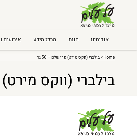
אודותינו
חנות
מרכז הידע
אירועים ו
Home
> בילברי (ווקס מירט) פרי שלם – 50 גר
בילברי (ווקס מירט) פרי