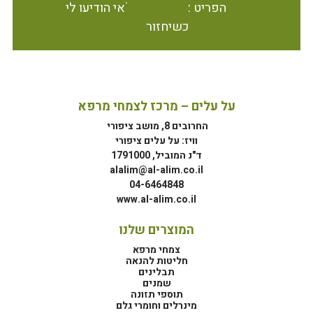
הפריט אינו זמין במלאי הודיעו לי
כשיחזור
על עלים – מרכז לצמחי מרפא
החרובים 8, מושב ציפורי
וויז: על עלים ציפורי
ד"נ המוביל, 1791000
alalim@al-alim.co.il
04-6464848
www.al-alim.co.il
המוצרים שלנו
צמחי מרפא
חליטות להנאה
תבלינים
שמנים
תוספי תזונה
מינרלים וחומרי גלם