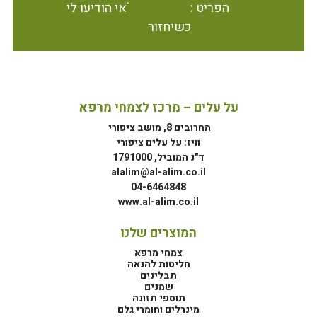
הפריט אינו זמין במלאי הודיעו לי
כשיחזור
על עלים – מרכז לצמחי מרפא
החרובים 8, מושב ציפורי
וויז: על עלים ציפורי
ד"נ המוביל, 1791000
alalim@al-alim.co.il
04-6464848
www.al-alim.co.il
המוצרים שלנו
צמחי מרפא
חליטות להנאה
תבלינים
שמנים
תוספי תזונה
מינרלים וחומרי גלם