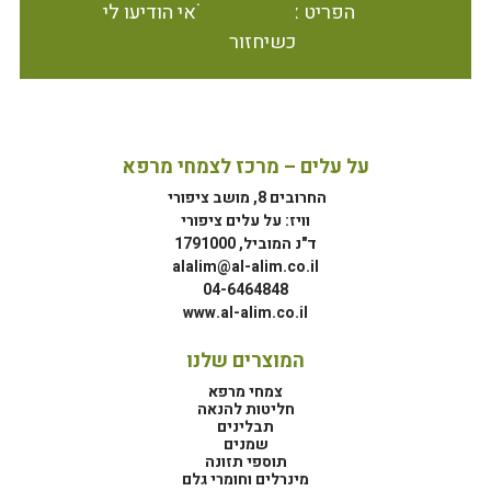
הפריט אינו זמין במלאי הודיעו לי
כשיחזור
על עלים – מרכז לצמחי מרפא
החרובים 8, מושב ציפורי
וויז: על עלים ציפורי
ד"נ המוביל, 1791000
alalim@al-alim.co.il
04-6464848
www.al-alim.co.il
המוצרים שלנו
צמחי מרפא
חליטות להנאה
תבלינים
שמנים
תוספי תזונה
מינרלים וחומרי גלם