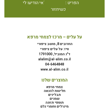
הפריט אינו זמין במלאי הודיעו לי
כשיחזור
על עלים – מרכז לצמחי מרפא
החרובים 8, מושב ציפורי
וויז: על עלים ציפורי
ד"נ המוביל, 1791000
alalim@al-alim.co.il
04-6464848
www.al-alim.co.il
המוצרים שלנו
צמחי מרפא
חליטות להנאה
תבלינים
שמנים
תוספי תזונה
מינרלים וחומרי גלם