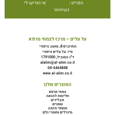
הפריט אינו זמין במלאי הודיעו לי
כשיחזור
על עלים – מרכז לצמחי מרפא
החרובים 8, מושב ציפורי
וויז: על עלים ציפורי
ד"נ המוביל, 1791000
alalim@al-alim.co.il
04-6464848
www.al-alim.co.il
המוצרים שלנו
צמחי מרפא
חליטות להנאה
תבלינים
שמנים
תוספי תזונה
מינרלים וחומרי גלם