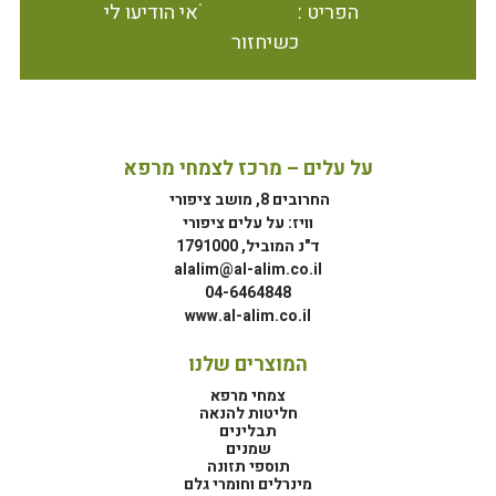
הפריט אינו זמין במלאי הודיעו לי
כשיחזור
על עלים – מרכז לצמחי מרפא
החרובים 8, מושב ציפורי
וויז: על עלים ציפורי
ד"נ המוביל, 1791000
alalim@al-alim.co.il
04-6464848
www.al-alim.co.il
המוצרים שלנו
צמחי מרפא
חליטות להנאה
תבלינים
שמנים
תוספי תזונה
מינרלים וחומרי גלם