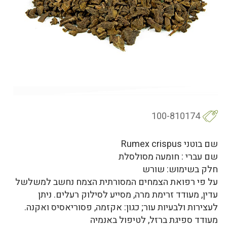
100-810174
שם בוטני Rumex crispus
שם עברי : חומעה מסולסלת
חלק בשימוש: שורש
על פי רפואת הצמחים המסורתית הצמח נחשב למשלשל
עדין, מעודד זרימת מרה, מסייע לסילוק רעלים. ניתן
לעצירות ולבעיות עור; כגון: אקזמה, פסוריאסיס ואקנה.
מעודד ספיגת ברזל, לטיפול באנמיה