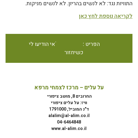
התוויות נגד: לא לנשים בהריון. לא לנשים מניקות.
לקריאה נוספת לחץ כאן
הפריט אינו זמין במלאי הודיעו לי
כשיחזור
על עלים – מרכז לצמחי מרפא
החרובים 8, מושב ציפורי
וויז: על עלים ציפורי
ד"נ המוביל, 1791000
alalim@al-alim.co.il
04-6464848
www.al-alim.co.il