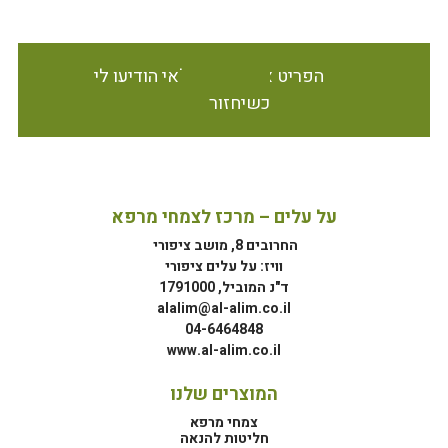
הפריט אינו זמין במלאי הודיעו לי
כשיחזור
על עלים – מרכז לצמחי מרפא
החרובים 8, מושב ציפורי
וויז: על עלים ציפורי
ד"נ המוביל, 1791000
alalim@al-alim.co.il
04-6464848
www.al-alim.co.il
המוצרים שלנו
צמחי מרפא
חליטות להנאה