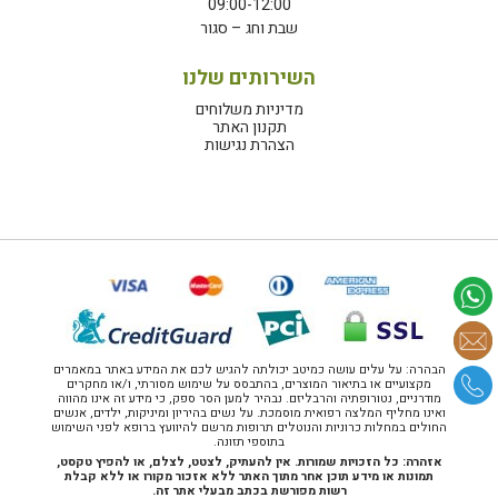
09:00-12:00
שבת וחג – סגור
השירותים שלנו
מדיניות משלוחים
תקנון האתר
הצהרת נגישות
הבהרה: על עלים עושה כמיטב יכולתה להגיש לכם את המידע באתר במאמרים
מקצועיים או בתיאור המוצרים, בהתבסס על שימוש מסורתי, ו/או מחקרים
מודרניים, נטורופתיה והרבליזם. נבהיר למען הסר ספק, כי מידע זה אינו מהווה
ואינו מחליף המלצה רפואית מוסמכת. על נשים בהיריון ומיניקות, ילדים, אנשים
החולים במחלות כרוניות והנוטלים תרופות מרשם להיוועץ ברופא לפני השימוש
בתוספי תזונה.
אזהרה: כל הזכויות שמורות. אין להעתיק, לצטט, לצלם, או להפיץ טקסט,
תמונות או מידע תוכן אחר מתוך האתר ללא אזכור מקורו או ללא קבלת
רשות מפורשת בכתב מבעלי אתר זה.