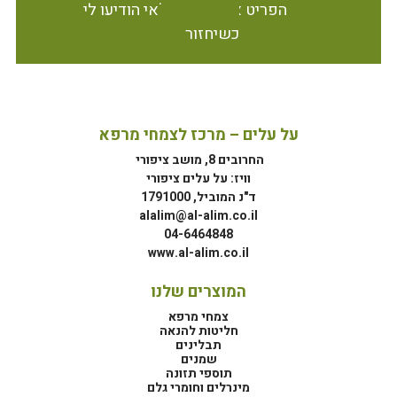
הפריט אינו זמין במלאי הודיעו לי
כשיחזור
על עלים – מרכז לצמחי מרפא
החרובים 8, מושב ציפורי
וויז: על עלים ציפורי
ד"נ המוביל, 1791000
alalim@al-alim.co.il
04-6464848
www.al-alim.co.il
המוצרים שלנו
צמחי מרפא
חליטות להנאה
תבלינים
שמנים
תוספי תזונה
מינרלים וחומרי גלם