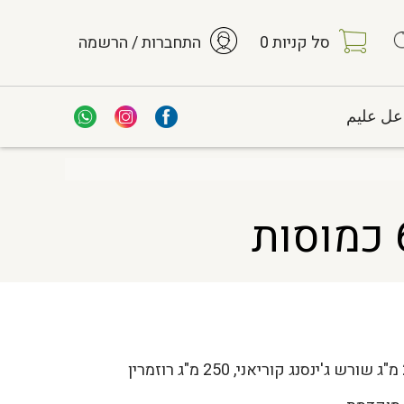
סל קניות
0
התחברות / הרשמה
عل عليم