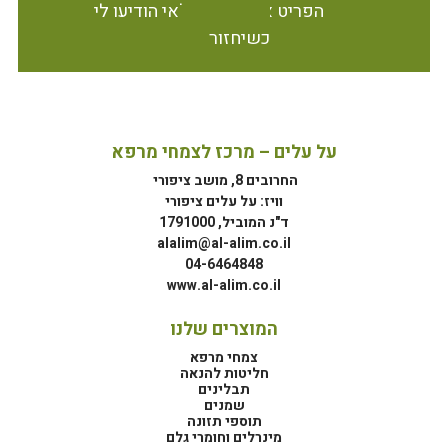
הפריט אינו זמין במלאי הודיעו לי
כשיחזור
על עלים – מרכז לצמחי מרפא
החרובים 8, מושב ציפורי
וויז: על עלים ציפורי
ד"נ המוביל, 1791000
alalim@al-alim.co.il
04-6464848
www.al-alim.co.il
המוצרים שלנו
צמחי מרפא
חליטות להנאה
תבלינים
שמנים
תוספי תזונה
מינרלים וחומרי גלם