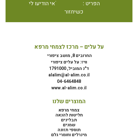
הפריט אינו זמין במלאי הודיעו לי
כשיחזור
על עלים – מרכז לצמחי מרפא
החרובים 8, מושב ציפורי
וויז: על עלים ציפורי
ד"נ המוביל, 1791000
alalim@al-alim.co.il
04-6464848
www.al-alim.co.il
המוצרים שלנו
צמחי מרפא
חליטות להנאה
תבלינים
שמנים
תוספי תזונה
מינרלים וחומרי גלם