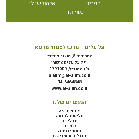
הפריט אינו זמין במלאי הודיעו לי
כשיחזור
על עלים – מרכז לצמחי מרפא
החרובים 8, מושב ציפורי
וויז: על עלים ציפורי
ד"נ המוביל, 1791000
alalim@al-alim.co.il
04-6464848
www.al-alim.co.il
המוצרים שלנו
צמחי מרפא
חליטות להנאה
תבלינים
שמנים
תוספי תזונה
מינרלים וחומרי גלם