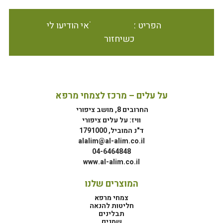
הפריט אינו זמין במלאי הודיעו לי
כשיחזור
על עלים – מרכז לצמחי מרפא
החרובים 8, מושב ציפורי
וויז: על עלים ציפורי
ד"נ המוביל, 1791000
alalim@al-alim.co.il
04-6464848
www.al-alim.co.il
המוצרים שלנו
צמחי מרפא
חליטות להנאה
תבלינים
שמנים