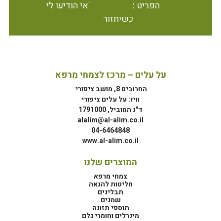
הפריט אינו זמין במלאי הודיעו לי
כשיחזור
על עלים – מרכז לצמחי מרפא
החרובים 8, מושב ציפורי
וויז: על עלים ציפורי
ד"נ המוביל, 1791000
alalim@al-alim.co.il
04-6464848
www.al-alim.co.il
המוצרים שלנו
צמחי מרפא
חליטות להנאה
תבלינים
שמנים
תוספי תזונה
מינרלים וחומרי גלם