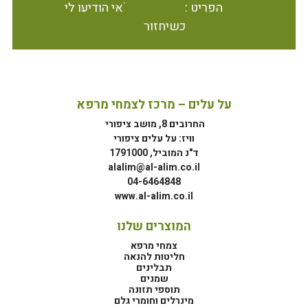
הפריט אינו זמין במלאי הודיעו לי
כשיחזור
על עלים – מרכז לצמחי מרפא
החרובים 8, מושב ציפורי
וויז: על עלים ציפורי
ד"נ המוביל, 1791000
alalim@al-alim.co.il
04-6464848
www.al-alim.co.il
המוצרים שלנו
צמחי מרפא
חליטות להנאה
תבלינים
שמנים
תוספי תזונה
מינרלים וחומרי גלם