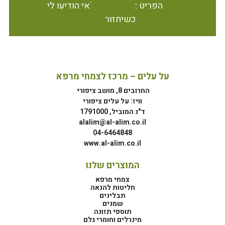
הפריט אינו זמין במלאי הודיעו לי
כשיחזור
על עלים – מרכז לצמחי מרפא
החרובים 8, מושב ציפורי
וויז: על עלים ציפורי
ד"נ המוביל, 1791000
alalim@al-alim.co.il
04-6464848
www.al-alim.co.il
המוצרים שלנו
צמחי מרפא
חליטות להנאה
תבלינים
שמנים
תוספי תזונה
מינרלים וחומרי גלם