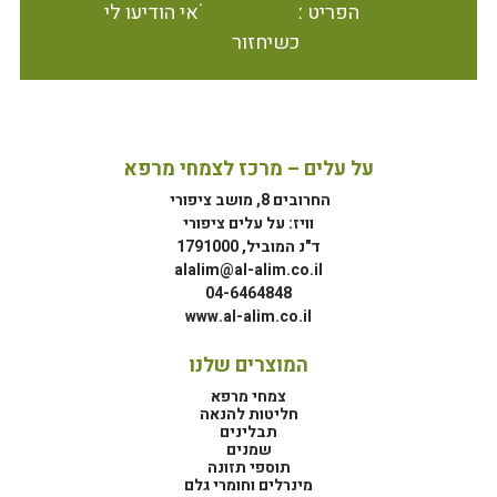
הפריט אינו זמין במלאי הודיעו לי
כשיחזור
על עלים – מרכז לצמחי מרפא
החרובים 8, מושב ציפורי
וויז: על עלים ציפורי
ד"נ המוביל, 1791000
alalim@al-alim.co.il
04-6464848
www.al-alim.co.il
המוצרים שלנו
צמחי מרפא
חליטות להנאה
תבלינים
שמנים
תוספי תזונה
מינרלים וחומרי גלם