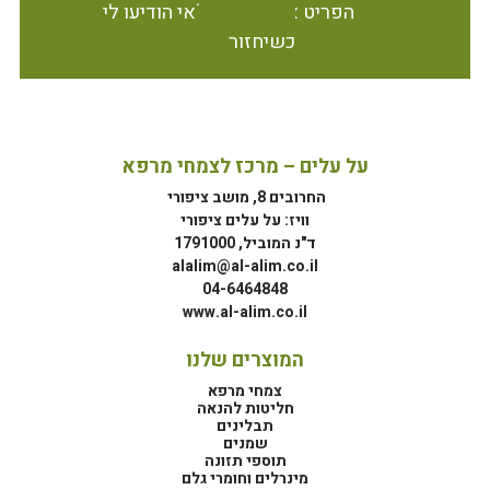
הפריט אינו זמין במלאי הודיעו לי
כשיחזור
על עלים – מרכז לצמחי מרפא
החרובים 8, מושב ציפורי
וויז: על עלים ציפורי
ד"נ המוביל, 1791000
alalim@al-alim.co.il
04-6464848
www.al-alim.co.il
המוצרים שלנו
צמחי מרפא
חליטות להנאה
תבלינים
שמנים
תוספי תזונה
מינרלים וחומרי גלם