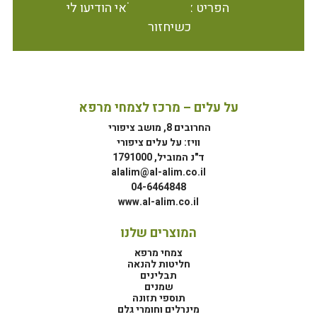
הפריט אינו זמין במלאי הודיעו לי
כשיחזור
על עלים – מרכז לצמחי מרפא
החרובים 8, מושב ציפורי
וויז: על עלים ציפורי
ד"נ המוביל, 1791000
alalim@al-alim.co.il
04-6464848
www.al-alim.co.il
המוצרים שלנו
צמחי מרפא
חליטות להנאה
תבלינים
שמנים
תוספי תזונה
מינרלים וחומרי גלם