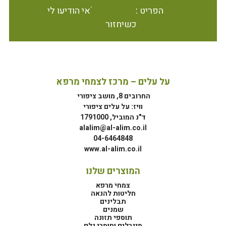
הפריט אינו זמין במלאי הודיעו לי
כשיחזור
על עלים – מרכז לצמחי מרפא
החרובים 8, מושב ציפורי
וויז: על עלים ציפורי
ד"נ המוביל, 1791000
alalim@al-alim.co.il
04-6464848
www.al-alim.co.il
המוצרים שלנו
צמחי מרפא
חליטות להנאה
תבלינים
שמנים
תוספי תזונה
מינרלים וחומרי גלם