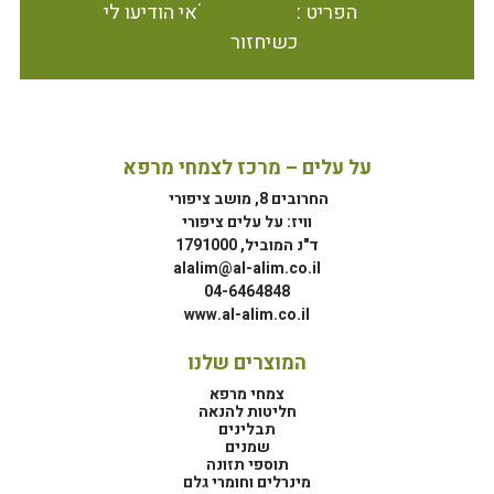
הפריט אינו זמין במלאי הודיעו לי
כשיחזור
על עלים – מרכז לצמחי מרפא
החרובים 8, מושב ציפורי
וויז: על עלים ציפורי
ד"נ המוביל, 1791000
alalim@al-alim.co.il
04-6464848
www.al-alim.co.il
המוצרים שלנו
צמחי מרפא
חליטות להנאה
תבלינים
שמנים
תוספי תזונה
מינרלים וחומרי גלם