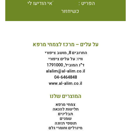
הפריט אינו זמין במלאי הודיעו לי
כשיחזור
על עלים – מרכז לצמחי מרפא
החרובים 8, מושב ציפורי
וויז: על עלים ציפורי
ד"נ המוביל, 1791000
alalim@al-alim.co.il
04-6464848
www.al-alim.co.il
המוצרים שלנו
צמחי מרפא
חליטות להנאה
תבלינים
שמנים
תוספי תזונה
מינרלים וחומרי גלם