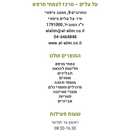
על עלים – מרכז לצמחי מרפא
החרובים 8, מושב ציפורי
וויז: על עלים ציפורי
ד"נ המוביל, 1791000
alalim@al-alim.co.il
04-6464848
www.al-alim.co.il
המוצרים שלנו
צמחי מרפא
חליטות להנאה
תבלינים
שמנים
תוספי תזונה
מינרלים וחומרי גלם
מוצרי מורינגה
פטריות
אביזרים
שעות פעילות
ראשון עד חמישי
08:30-16:30