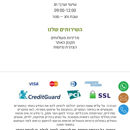
שישי וערבי חג
09:00-12:00
שבת וחג – סגור
השירותים שלנו
מדיניות משלוחים
תקנון האתר
הצהרת נגישות
הבהרה: על עלים עושה כמיטב יכולתה להגיש לכם את המידע באתר במאמרים
מקצועיים או בתיאור המוצרים, בהתבסס על שימוש מסורתי, ו/או מחקרים
מודרניים, נטורופתיה והרבליזם. נבהיר למען הסר ספק, כי מידע זה אינו מהווה
ואינו מחליף המלצה רפואית מוסמכת. על נשים בהיריון ומיניקות, ילדים, אנשים
החולים במחלות כרוניות והנוטלים תרופות מרשם להיוועץ ברופא לפני השימוש
בתוספי תזונה.
אזהרה: כל הזכויות שמורות. אין להעתיק, לצטט, לצלם, או להפיץ טקסט,