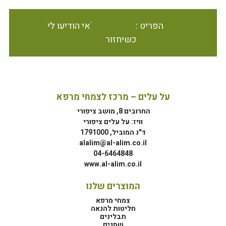
הפריט אינו זמין במלאי הודיעו לי
כשיחזור
על עלים – מרכז לצמחי מרפא
החרובים 8, מושב ציפורי
וויז: על עלים ציפורי
ד"נ המוביל, 1791000
alalim@al-alim.co.il
04-6464848
www.al-alim.co.il
המוצרים שלנו
צמחי מרפא
חליטות להנאה
תבלינים
שמנים