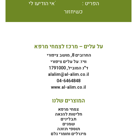
הפריט אינו זמין במלאי הודיעו לי
כשיחזור
על עלים – מרכז לצמחי מרפא
החרובים 8, מושב ציפורי
וויז: על עלים ציפורי
ד"נ המוביל, 1791000
alalim@al-alim.co.il
04-6464848
www.al-alim.co.il
המוצרים שלנו
צמחי מרפא
חליטות להנאה
תבלינים
שמנים
תוספי תזונה
מינרלים וחומרי גלם