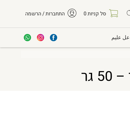
סל קניות
0
התחברות / הרשמה
عل عليم
 גר