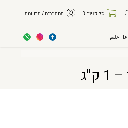
סל קניות
0
התחברות / הרשמה
عل عليم
ק"ג