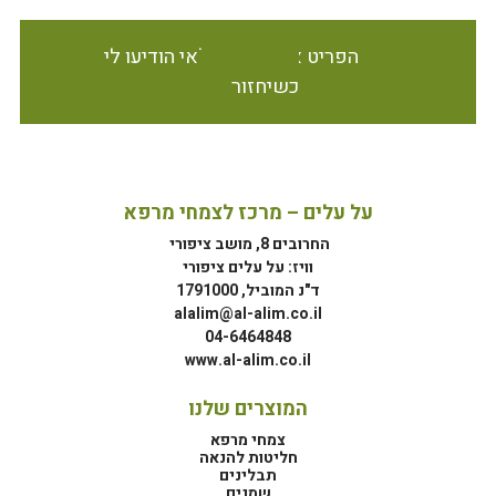
הפריט אינו זמין במלאי הודיעו לי
כשיחזור
על עלים – מרכז לצמחי מרפא
החרובים 8, מושב ציפורי
וויז: על עלים ציפורי
ד"נ המוביל, 1791000
alalim@al-alim.co.il
04-6464848
www.al-alim.co.il
המוצרים שלנו
צמחי מרפא
חליטות להנאה
תבלינים
שמנים